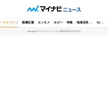
ワーク＆ライフ
就職応援
エンタメ
ホビー
特集
地域活性
IIJ
Googleでマイナビニュースを優先表示する方法