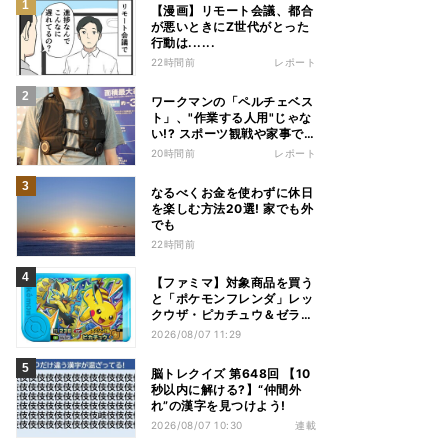
【漫画】リモート会議、都合
が悪いときにZ世代がとった
行動は......
22時間前
レポート
ワークマンの「ペルチェベス
ト」、"作業する人用"じゃな
い!? スポーツ観戦や家事で
の熱中症&冷え対策に――話
20時間前
レポート
題の商品を徹底検証
なるべくお金を使わずに休日
を楽しむ方法20選! 家でも外
でも
22時間前
【ファミマ】対象商品を買う
と「ポケモンフレンダ」レッ
クウザ・ピカチュウ＆ゼラオ
ラのスペシャルフレンダピッ
2026/08/07 11:29
クがもらえるキャンペーン
脳トレクイズ 第648回 【10
秒以内に解ける?】“仲間外
れ”の漢字を見つけよう!
2026/08/07 10:30
連載