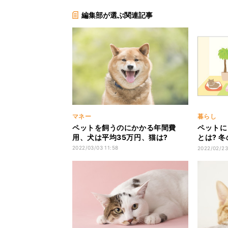
編集部が選ぶ関連記事
マネー
暮らし
ペットを飼うのにかかる年間費
ペットに
用、犬は平均35万円、猫は?
とは? 
機が解説
2022/03/03 11:58
2022/02/23