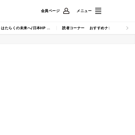
会員ページ
メニュー
はたらくの未来へ/日本HP
読者コーナー
おすすめナビ
マイナビB