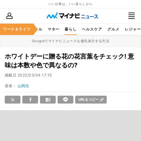
いい仕事は、いい暮らしから
ャリア
ワーク＆ライフ
ビジネススキル
マネー
暮らし
ヘルスケア
グルメ
レジャー
Googleでマイナビニュースを優先表示する方法
ホワイトデーに贈る花の花言葉をチェック! 意
味は本数や色で異なるの?
掲載日
2022/03/04 17:15
著者：
山岡光
URLをコピー