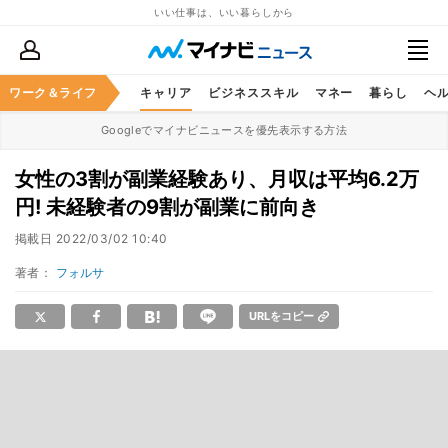
いい仕事は、いい暮らしから
ワーク＆ライフ
キャリア
ビジネススキル
マネー
暮らし
ヘ
Googleでマイナビニュースを優先表示する方法
女性の3割が副業経験あり、月収は平均6.2万
円! 未経験者の9割が副業に前向き
掲載日
2022/03/02 10:40
著者：
フォルサ
URLをコピー