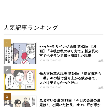
人気記事ランキング
やったぜ! リベンジ退職 第42回 【漫
画】「今後は私のやり方で」新店長の一
言でベテラン退職→崩壊した現場
2026/08/04 07:00
連載
働き方改革の現実 第34回 「提案資料も
一瞬」AIの話で盛り上がる飲み会で、一
人だけ笑えなかった理由
2026/08/04 12:00
連載
気まずい会議 第11回 「今日の会議の議
題は?」と聞いた社長、徐々に汗が浮か