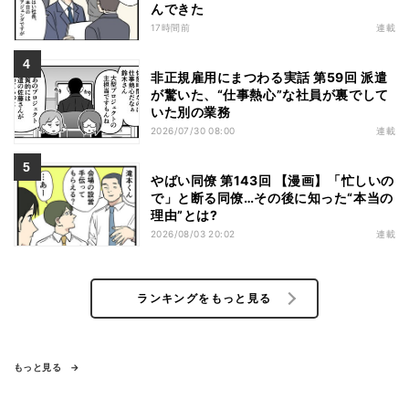
んできた
17時間前
連載
非正規雇用にまつわる実話 第59回 派遣
が驚いた、“仕事熱心”な社員が裏でして
いた別の業務
2026/07/30 08:00
連載
やばい同僚 第143回 【漫画】「忙しいの
で」と断る同僚…その後に知った“本当の
理由”とは?
2026/08/03 20:02
連載
ランキングをもっと見る
もっと見る