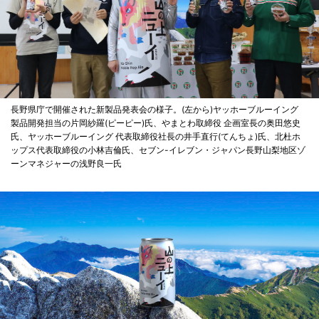
長野県庁で開催された新製品発表会の様子。(左から)ヤッホーブルーイング
製品開発担当の片岡紗羅(ピーピー)氏、やまとわ取締役 企画室長の奥田悠史
氏、ヤッホーブルーイング 代表取締役社長の井手直行(てんちょ)氏、北杜ホ
ップス代表取締役の小林吉倫氏、セブン-イレブン・ジャパン長野山梨地区ゾ
ーンマネジャーの浅野良一氏