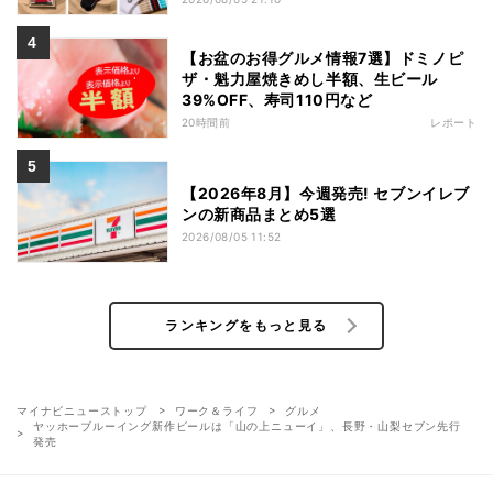
【お盆のお得グルメ情報7選】ドミノピ
ザ・魁力屋焼きめし半額、生ビール
39%OFF、寿司110円など
20時間前
レポート
【2026年8月】今週発売! セブンイレブ
ンの新商品まとめ5選
2026/08/05 11:52
ランキングをもっと見る
マイナビニューストップ
ワーク＆ライフ
グルメ
ヤッホーブルーイング新作ビールは「山の上ニューイ」、長野・山梨セブン先行
発売