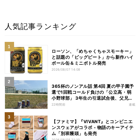
人気記事ランキング
ローソン、「めちゃくちゃスモーキー」
と話題の「ビッグピート」から新作ハイ
ボール缶＆ミニボトル発売
2026/08/07 14:08
365杯のノンアル話 第4回 夏の甲子園予
選で1回戦コールド負けの「公立高・弱
小野球部」 3年生の引退試合後、父兄
が“現場”で取り出したのは……
22時間前
連載
【ファミマ】『VIVANT』とコンビニエ
ンスウェアがコラボ - 物語のキーアイテ
ム「別班饅頭」も発売
2026/08/05 21:10