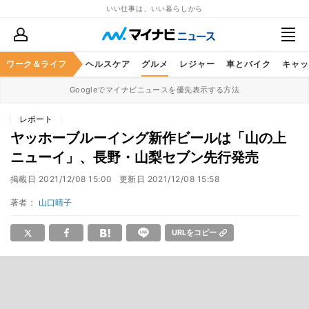
いい仕事は、いい暮らしから
ワーク＆ライフ
マネー
暮らし
ヘルスケア
グルメ
レジャー
車とバイク
キャッ
Googleでマイナビニュースを優先表示する方法
レポート
ヤッホーブルーイング新作ビールは「山の上
ニューイ」、長野・山梨セブン先行発売
掲載日
2021/12/08 15:00
更新日
2021/12/08 15:58
著者：
山口晴子
URLをコピー