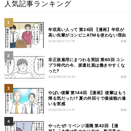
人気記事ランキング
年収高い人って 第24回 【漫画】年収が
高い先輩がコンビニATMを使わない理由
2026/08/07 21:28
連載
非正規雇用にまつわる実話 第60回 コン
プラ時代の今、派遣社員は働きやすくな
った?
2026/08/06 08:00
連載
やばい後輩 第144回 【漫画】後輩はもう
帰る気だった!? 夏の外回りで価値観の違
いを実感
2026/08/06 20:41
連載
やったぜ! リベンジ退職 第42回 【漫