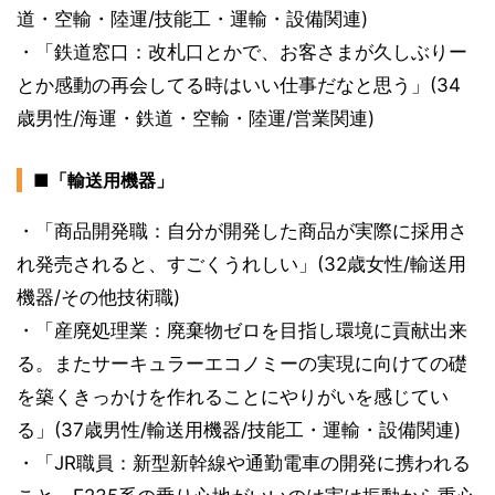
道・空輸・陸運/技能工・運輸・設備関連)
・「鉄道窓口：改札口とかで、お客さまが久しぶりー
とか感動の再会してる時はいい仕事だなと思う」(34
歳男性/海運・鉄道・空輸・陸運/営業関連)
■「輸送用機器」
・「商品開発職：自分が開発した商品が実際に採用さ
れ発売されると、すごくうれしい」(32歳女性/輸送用
機器/その他技術職)
・「産廃処理業：廃棄物ゼロを目指し環境に貢献出来
る。またサーキュラーエコノミーの実現に向けての礎
を築くきっかけを作れることにやりがいを感じてい
る」(37歳男性/輸送用機器/技能工・運輸・設備関連)
・「JR職員：新型新幹線や通勤電車の開発に携われる