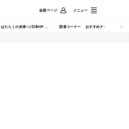
会員ページ
メニュー
はたらくの未来へ/日本HP
読者コーナー
おすすめナビ
マイナビB