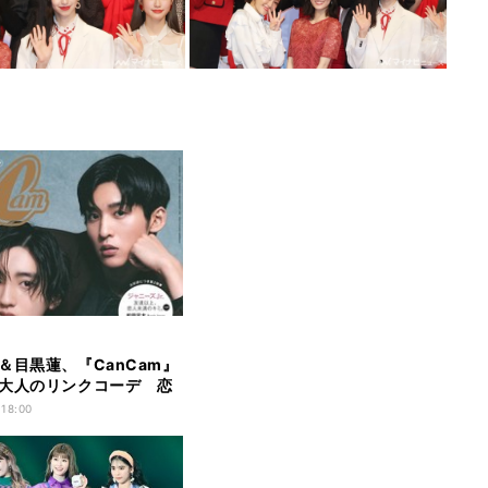
＆目黒蓮、『CanCam』
大人のリンクコーデ 恋
る
 18:00