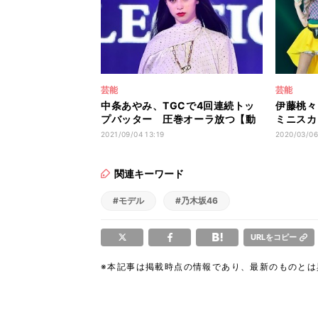
芸能
芸能
中条あやみ、TGCで4回連続トッ
伊藤桃々
プバッター 圧巻オーラ放つ【動
ミニスカ
画あり】
イ
2021/09/04 13:19
2020/03/06
関連キーワード
#モデル
#乃木坂46
URLをコピー
※本記事は掲載時点の情報であり、最新のものと