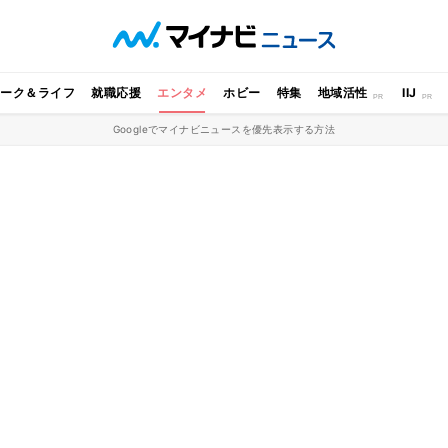
ワーク＆ライフ
就職応援
エンタメ
ホビー
特集
地域活性
IIJ
Googleでマイナビニュースを優先表示する方法