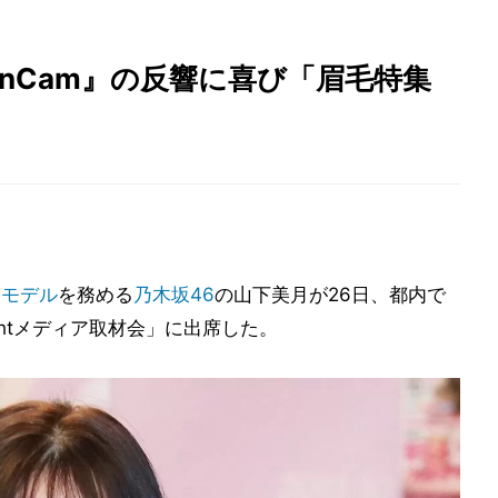
anCam』の反響に喜び「眉毛特集
属
モデル
を務める
乃木坂46
の山下美月が26日、都内で
y Nightメディア取材会」に出席した。