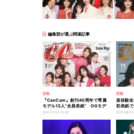
編集部が選ぶ関連記事
芸能
芸能
『CanCam』創刊40周年で専属
道枝駿佑
モデル13人“全員表紙” OGモデ
初表紙で
ルから祝辞も
愛観も語
2021/11/15 10:00
2021/09/13