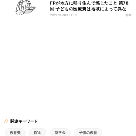
FPが地方に移り住んで感じたこと 第78
回 子どもの医療費は地域によって異な
る? 自己負担額について解説
2021/03/03 11:00
連載
関連キーワード
教育費
貯金
奨学金
子供の教育