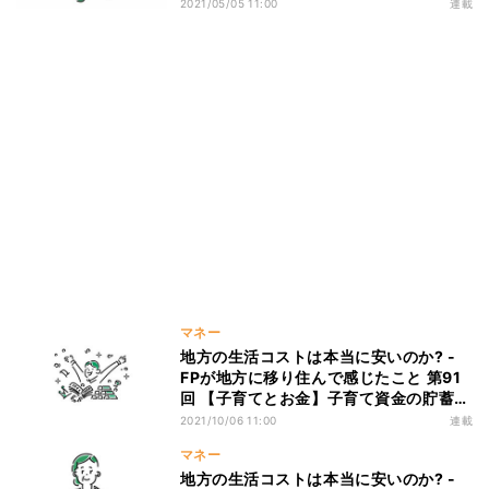
ためにやるべきこととは?
2021/05/05 11:00
連載
マネー
地方の生活コストは本当に安いのか? -
FPが地方に移り住んで感じたこと 第91
回 【子育てとお金】子育て資金の貯蓄方
法・個人向け国債とは?
2021/10/06 11:00
連載
マネー
地方の生活コストは本当に安いのか? -