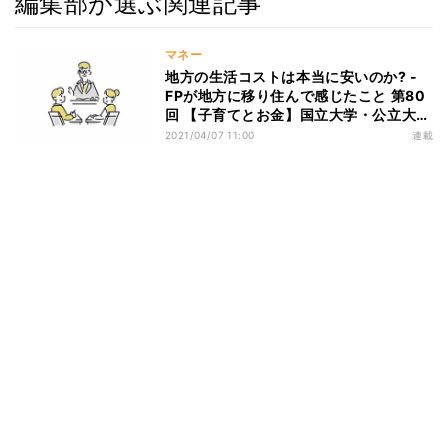
編集部が選ぶ関連記事
マネー
地方の生活コストは本当に安いのか? -
FPが地方に移り住んで感じたこと 第80
回 【子育てとお金】国立大学・公立大
学・私立大学の費用の違い
2021/04/07 11:00
連載