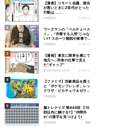
【漫画】リモート会議、都合
が悪いときにZ世代がとった
行動は......
14時間前
レポート
ワークマンの「ペルチェベス
ト」、"作業する人用"じゃな
い!? スポーツ観戦や家事で
の熱中症&冷え対策に――話
13時間前
レポート
題の商品を徹底検証
【漫画】東京に限界を感じて
地元へ…田舎の仕事で見え
た“ギャップ”
2026/08/06 16:03
レポート
【ファミマ】対象商品を買う
と「ポケモンフレンダ」レッ
クウザ・ピカチュウ＆ゼラオ
ラのスペシャルフレンダピッ
19時間前
クがもらえるキャンペーン
脳トレクイズ 第648回 【10
秒以内に解ける?】“仲間外
れ”の漢字を見つけよう!
20時間前
連載