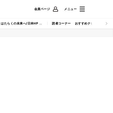
会員ページ
メニュー
はたらくの未来へ/日本HP
読者コーナー
おすすめナビ
マイナビB