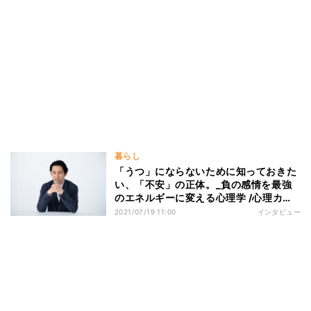
暮らし
「うつ」にならないために知っておきた
い、「不安」の正体。_負の感情を最強
のエネルギーに変える心理学 /心理カウ
ンセラー・中島輝
2021/07/19 11:00
インタビュー