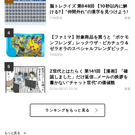
脳トレクイズ 第648回 【10秒以内に解
ける?】“仲間外れ”の漢字を見つけよう!
11時間前
連載
【ファミマ】対象商品を買うと「ポケモ
ンフレンダ」レックウザ・ピカチュウ＆
ゼラオラのスペシャルフレンダピックが
もらえるキャンペーン
10時間前
Z世代とはたらく 第141回 【漫画】「確
認しました」だけ返信…メールの挨拶を
書かない“チャット世代”の価値観
2026/08/02 20:56
連載
ランキングをもっと見る
もっと見る