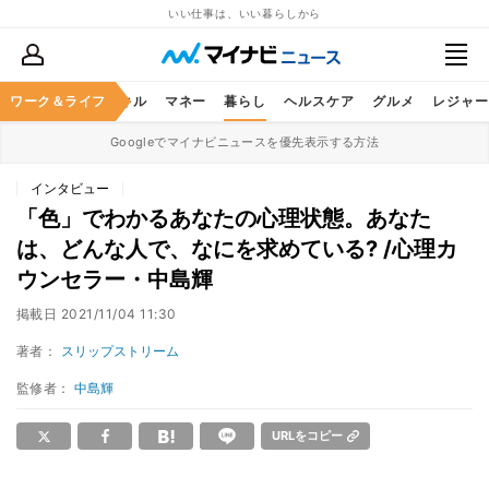
いい仕事は、いい暮らしから
ャリア
ワーク＆ライフ
ビジネススキル
マネー
暮らし
ヘルスケア
グルメ
レジャー
Googleでマイナビニュースを優先表示する方法
インタビュー
「色」でわかるあなたの心理状態。あなた
は、どんな人で、なにを求めている? /心理カ
ウンセラー・中島輝
掲載日
2021/11/04 11:30
著者：
スリップストリーム
監修者：
中島輝
URLをコピー