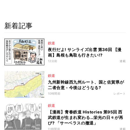
新着記事
鉄道
夜行だよ! サンライズ出雲 第36回 【漫
画】島根も鳥取も行きたい!?
12分前
連載
鉄道
九州新幹線西九州ルート、国と佐賀県が
二者合意 - 今後はどうなる?
10時間前
レポート
鉄道
【漫画】青春鉄道 Histories 第95回 西
武鉄道が生まれ変わる…栄光の日々が再
び? 「サーベラスの撤退」
11時間前
連載