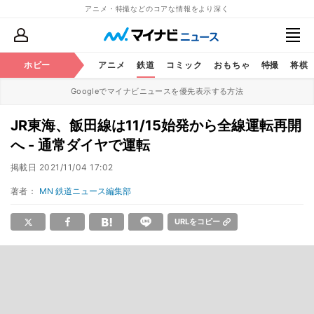
アニメ・特撮などのコアな情報をより深く
ホビー
アニメ
鉄道
コミック
おもちゃ
特撮
将棋
Googleでマイナビニュースを優先表示する方法
JR東海、飯田線は11/15始発から全線運転再開
へ - 通常ダイヤで運転
掲載日
2021/11/04 17:02
著者：
MN 鉄道ニュース編集部
URLをコピー