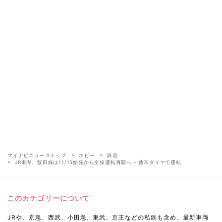
マイナビニューストップ
ホビー
鉄道
JR東海、飯田線は11/15始発から全線運転再開へ - 通常ダイヤで運転
このカテゴリーについて
JRや、京急、西武、小田急、東武、京王などの私鉄も含め、最新車両