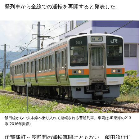
発列車から全線での運転を再開すると発表した。
飯田線から中央本線へ乗り入れて運転される普通列車。車両はJR東海の213
系(2016年撮影)
伊那新町～辰野間の運転再開にともない、飯田線は11