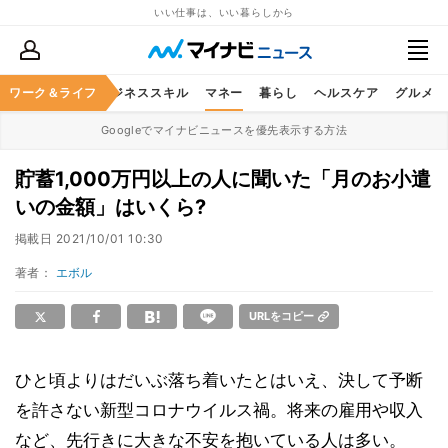
いい仕事は、いい暮らしから
ワーク＆ライフ
キャリア
ビジネススキル
マネー
暮らし
ヘルスケア
グルメ
Googleでマイナビニュースを優先表示する方法
貯蓄1,000万円以上の人に聞いた「月のお小遣
いの金額」はいくら?
掲載日
2021/10/01 10:30
著者：
エボル
URLをコピー
ひと頃よりはだいぶ落ち着いたとはいえ、決して予断
を許さない新型コロナウイルス禍。将来の雇用や収入
など、先行きに大きな不安を抱いている人は多い。