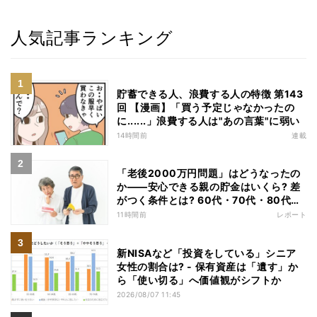
人気記事ランキング
貯蓄できる人、浪費する人の特徴 第143
回 【漫画】「買う予定じゃなかったの
に......」浪費する人は"あの言葉"に弱い
14時間前
連載
「老後2000万円問題」はどうなったの
か——安心できる親の貯金はいくら? 差
がつく条件とは? 60代・70代・80代の
老後資金目安をFPが試算してみた
11時間前
レポート
新NISAなど「投資をしている」シニア
女性の割合は? - 保有資産は「遺す」か
ら「使い切る」へ価値観がシフトか
2026/08/07 11:45