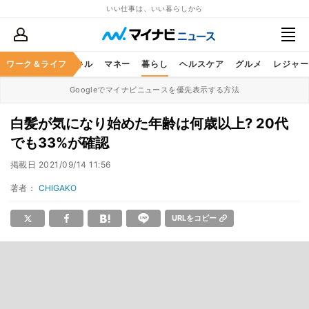
いい仕事は、いい暮らしから
ャリア
ワーク＆ライフ
ビジネススキル
マネー
暮らし
ヘルスケア
グルメ
レジャー
Googleでマイナビニュースを優先表示する方法
白髪が気になり始めた年齢は何歳以上? 20代
でも33%が確認
掲載日
2021/09/14 11:56
著者：
CHIGAKO
URLをコピー