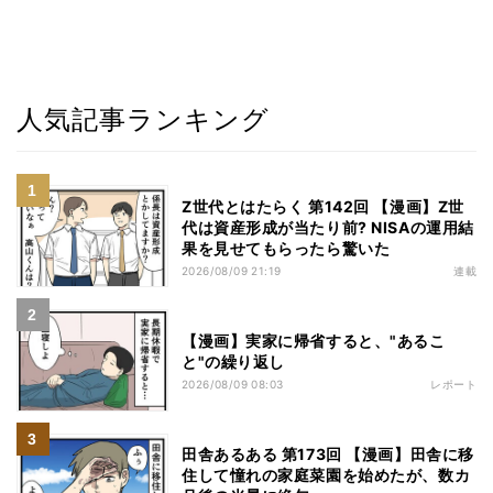
人気記事ランキング
Z世代とはたらく 第142回 【漫画】Z世
代は資産形成が当たり前? NISAの運用結
果を見せてもらったら驚いた
2026/08/09 21:19
連載
【漫画】実家に帰省すると、"あるこ
と"の繰り返し
2026/08/09 08:03
レポート
田舎あるある 第173回 【漫画】田舎に移
住して憧れの家庭菜園を始めたが、数カ