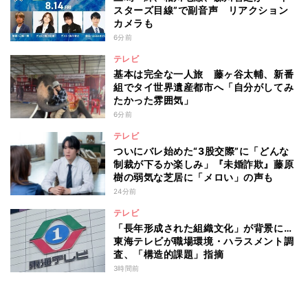
スターズ目線”で副音声 リアクション
カメラも
6分前
テレビ
基本は完全な一人旅 藤ヶ谷太輔、新番
組でタイ世界遺産都市へ「自分がしてみ
たかった雰囲気」
6分前
テレビ
ついにバレ始めた“3股交際”に「どんな
制裁が下るか楽しみ」『未婚詐欺』藤原
樹の弱気な芝居に「メロい」の声も
24分前
テレビ
「長年形成された組織文化」が背景に…
東海テレビが職場環境・ハラスメント調
査、「構造的課題」指摘
3時間前