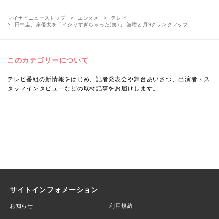
マイナビニューストップ
エンタメ
テレビ
田中圭、岸優太を「イジりすぎちゃった(笑)」 波瑠と月9クランクアップ
このカテゴリーについて
テレビ番組の新情報をはじめ、記者発表会や舞台あいさつ、出演者・ス
タッフインタビューなどの取材記事をお届けします。
サイトインフォメーション
お知らせ
利用規約