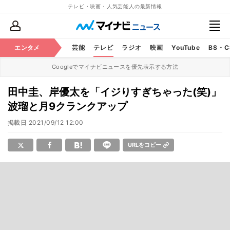
テレビ・映画・人気芸能人の最新情報
エンタメ
芸能
テレビ
ラジオ
映画
YouTube
BS・
Googleでマイナビニュースを優先表示する方法
田中圭、岸優太を「イジりすぎちゃった(笑)」
波瑠と月9クランクアップ
掲載日
2021/09/12 12:00
URLをコピー