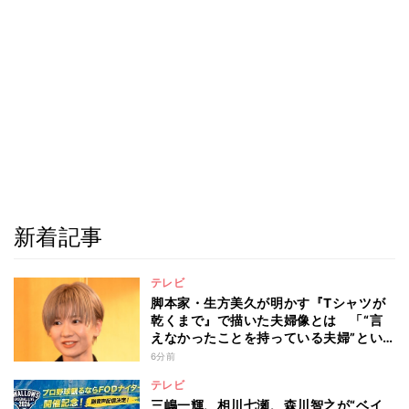
新着記事
テレビ
脚本家・生方美久が明かす『Tシャツが
乾くまで』で描いた夫婦像とは 「“言
えなかったことを持っている夫婦”とい
うのは面白いかも」
6分前
テレビ
三嶋一輝、相川七瀬、森川智之が“ベイ