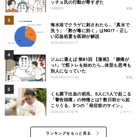
ッチョ氏の行動が尊すぎた
10時間前
連載
海水浴でクラゲに刺されたら…「真水で
洗う」「酢が毒に効く」はNG!? - 正し
い応急処置を医師が解説
2026/08/08 07:11
ジムに通えば 第81回 【漫画】「腰痛が
っ!」で筋トレを始めたら…体型も思考も
別人になっていた
2026/08/03 07:00
連載
くも膜下出血の前兆、5人に1人で起こる
「警告頭痛」の特徴とは? 数日前から起
こりうる、5つの「発症前のサイン」
2026/03/14 06:15
レポート
ランキングをもっと見る