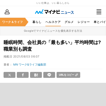
いい仕事は、いい暮らしから
ジネススキル
ワーク＆ライフ
マネー
暮らし
ヘルスケア
グルメ
レジャー
車とバイ
Googleでマイナビニュースを優先表示する方法
睡眠時間、会社員の「最も多い」平均時間は?
職業別も調査
掲載日
2021/08/03 06:07
著者：
MN ワーク&ライフ編集部
URLをコピー