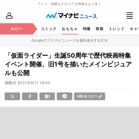
アニメ・特撮などのコアな情報をより深く
アニメ
ホビー
鉄道
コミック
おもちゃ
特撮
将棋
トレンド
キャ
Googleでマイナビニュースを優先表示する方法
「仮面ライダー」生誕50周年で歴代映画特集
イベント開催、旧1号を描いたメインビジュア
ルも公開
掲載日
2021/06/11 18:00
URLをコピー