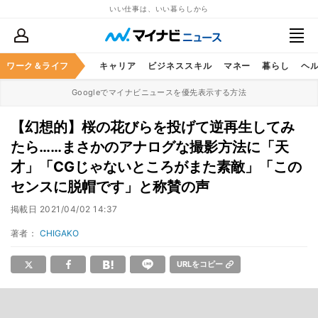
いい仕事は、いい暮らしから
ワーク＆ライフ
キャリア
ビジネススキル
マネー
暮らし
ヘ
Googleでマイナビニュースを優先表示する方法
【幻想的】桜の花びらを投げて逆再生してみ
たら……まさかのアナログな撮影方法に「天
才」「CGじゃないところがまた素敵」「この
センスに脱帽です」と称賛の声
掲載日
2021/04/02 14:37
著者：
CHIGAKO
URLをコピー