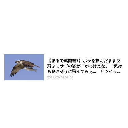
【まるで戦闘機?】ボラを掴んだまま空
飛ぶミサゴの姿が「かっけえな」「気持
ち良さそうに飛んでらぁ…」とツイッタ
ーで話題に - ボラの持ち方に「面白い!」
2021/03/26 07:00
の声も