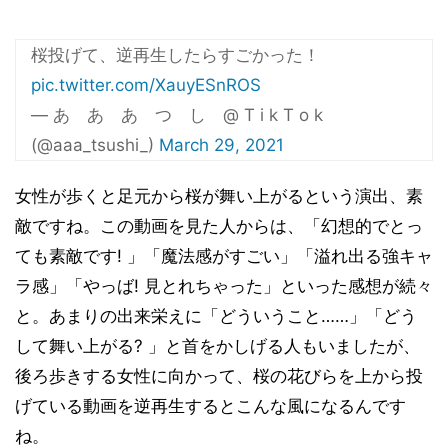
桜投げて、逆再生したらすごかった！
pic.twitter.com/XauyESnROS
— あ あ あ つ し @ T i k T o k
(@aaa_tsushi_)
March 29, 2021
女性が歩くと足元から桜が舞い上がるという演出、素
敵ですね。この動画を見た人からは、「幻想的でとっ
ても素敵です! 」「魔法感がすごい」「溢れ出る強キャ
ラ感」「やっば! 見とれちゃった」といった感想が続々
と。あまりの出来栄えに「どういうこと……」「どう
して舞い上がる? 」と首をかしげる人もいましたが、
後ろ歩きする女性に向かって、桜の花びらを上から投
げている動画を逆再生するとこんな風になるんです
ね。