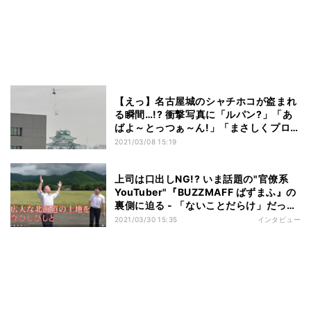
【えっ】名古屋城のシャチホコが盗まれ
る瞬間…!? 衝撃写真に「ルパン?」「あ
ばよ～とっつぁ～ん!」「まさしくプロの
犯行」とツイッター騒然 - その真相とは
2021/03/08 15:19
上司は口出しNG!? いま話題の"官僚系
YouTuber"『BUZZMAFF ばずまふ』の
裏側に迫る - 「ないことだらけ」だった
開設時の苦悩や伝えたい想いとは
2021/03/30 15:35
インタビュー