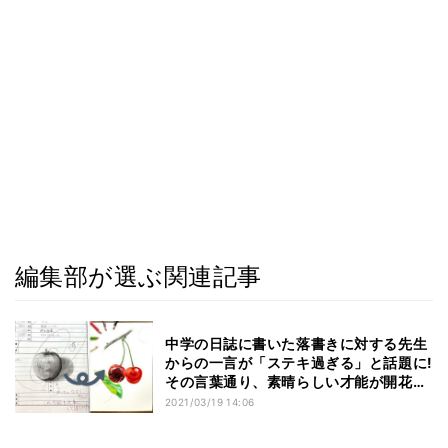
編集部が選ぶ関連記事
中学の日誌に書いた落書きに対する先生
からの一言が「ステキ過ぎる」と話題に!
その言葉通り、素晴らしい才能が開花し
ていた - 現在の画力にも称賛の声
2021/03/19 14:06