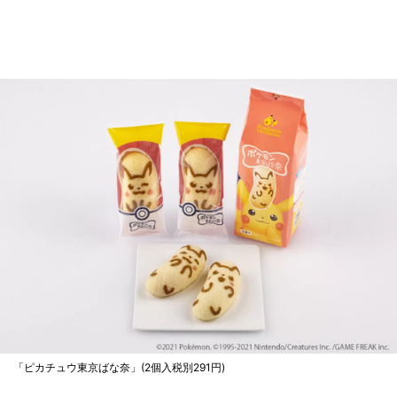
「ピカチュウ東京ばな奈」(2個入税別291円)