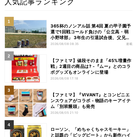
人気記事ランキング
365杯のノンアル話 第4回 夏の甲子園予
選で1回戦コールド負けの「公立高・弱
小野球部」 3年生の引退試合後、父兄
が“現場”で取り出したのは……
2026/08/08 08:35
連載
【ファミマ】値段そのまま「45%増量作
戦」2週目の商品は? -『ムー』とのコラ
ボグッズもオンラインに登場
2026/08/08 17:18
【ファミマ】『VIVANT』とコンビニエ
ンスウェアがコラボ - 物語のキーアイテ
ム「別班饅頭」も発売
2026/08/05 21:10
ローソン、「めちゃくちゃスモーキー」
と話題の「ビッグピート」から新作ハイ