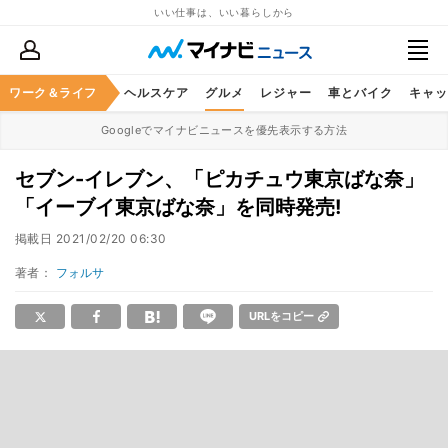
いい仕事は、いい暮らしから
ワーク＆ライフ
マネー
暮らし
ヘルスケア
グルメ
レジャー
車とバイク
キャッ
Googleでマイナビニュースを優先表示する方法
セブン-イレブン、「ピカチュウ東京ばな奈」
「イーブイ東京ばな奈」を同時発売!
掲載日
2021/02/20 06:30
著者：
フォルサ
URLをコピー