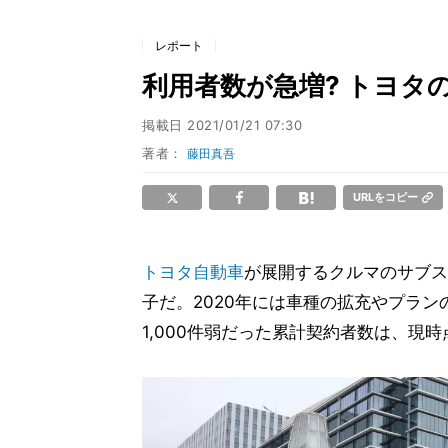
レポート
利用者数が急増? トヨタの
掲載日
2021/01/21 07:30
著者：
藤田真吾
URLをコピー
トヨタ
自動車
が展開するクルマのサブスク
子だ。2020年には車種の拡充やプラン
1,000件弱だった累計契約者数は、現時