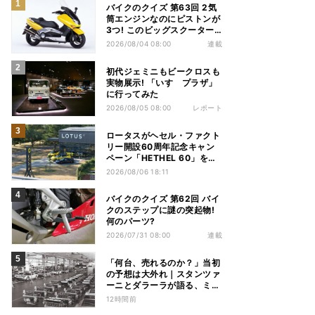
バイクのクイズ 第63回 2気
筒エンジンなのにピストンが
3つ! このビッグスクーター
の名前は?
2026/08/04 08:00
連載
初代ジェミニもビークロスも
実物展示! 「いすゞプラザ」
に行ってみた
2026/08/05 08:00
レポート
ロータスがヘセル・ファクト
リー開設60周年記念キャン
ペーン「HETHEL 60」を実
施
2026/08/06 18:11
バイクのクイズ 第62回 バイ
クのステップに謎の突起物!
何のパーツ?
2026/07/31 08:00
連載
「何台、売れるのか？」当初
の予想は大外れ｜スタンツァ
ーニとダラーラが語る、ミウ
ラ誕生のとき【後編】
12時間前