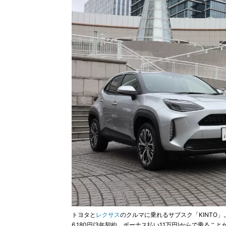
トヨタと
レクサス
のクルマに乗れるサブスク「KINTO」
6,180円(3年契約、ボーナス払い11万円)からで乗ること