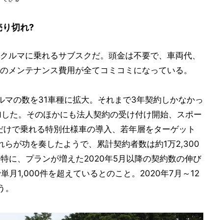
売り切れ?
スのクルマに乗れるサブスクだ。頭金は不要で、車両代、
のメンテナンス費用が全てコミコミになっている。
クルマの数を31車種に拡大。それまで3年契約しかなかっ
加した。そのほかにも法人契約の受け付け開始、スポー
Oだけで乗れる特別仕様車の導入、若年層をターゲット
らが功を奏したようで、累計契約者数は約1万2,300
。特に、プランが増えた2020年5月以降の契約数の伸び
月1,000件を超えているとのこと。2020年7月～12
う。