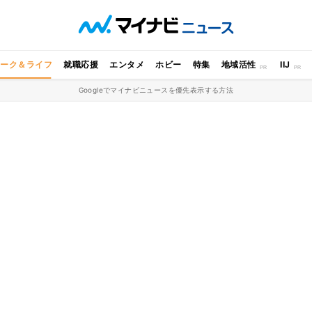
ワーク＆ライフ
就職応援
エンタメ
ホビー
特集
地域活性
IIJ
Googleでマイナビニュースを優先表示する方法