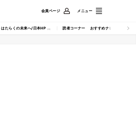
会員ページ
メニュー
はたらくの未来へ/日本HP
読者コーナー
おすすめナビ
マイナビB