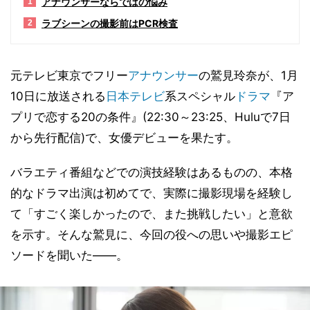
アナウンサーならではの悩み
1
ラブシーンの撮影前はPCR検査
2
元テレビ東京でフリー
アナウンサー
の鷲見玲奈が、1月
10日に放送される
日本テレビ
系スペシャル
ドラマ
『ア
プリで恋する20の条件』(22:30～23:25、Huluで7日
から先行配信)で、女優デビューを果たす。
バラエティ番組などでの演技経験はあるものの、本格
的なドラマ出演は初めてで、実際に撮影現場を経験し
て「すごく楽しかったので、また挑戦したい」と意欲
を示す。そんな鷲見に、今回の役への思いや撮影エピ
ソードを聞いた――。