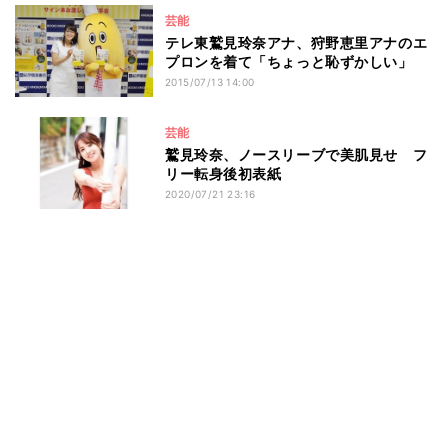
芸能
テレ東鷲見玲奈アナ、狩野恵里アナのエ
プロンを着て「ちょっと恥ずかしい」
2015/07/13 14:00
芸能
鷲見玲奈、ノースリーブで美肌見せ フ
リー転身後初表紙
2020/07/21 23:16