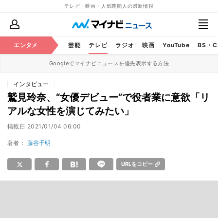
テレビ・映画・人気芸能人の最新情報
エンタメ
芸能
テレビ
ラジオ
映画
YouTube
BS・
Googleでマイナビニュースを優先表示する方法
インタビュー
鷲見玲奈、“女優デビュー”で役者業に意欲「リ
アルな女性を演じてみたい」
掲載日
2021/01/04 06:00
著者：
藤谷千明
URLをコピー