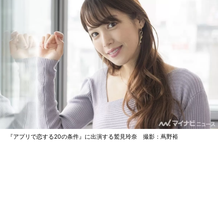
『アプリで恋する20の条件』に出演する鷲見玲奈 撮影：蔦野裕