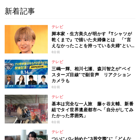
新着記事
テレビ
脚本家・生方美久が明かす『Tシャツが
乾くまで』で描いた夫婦像とは 「“言
えなかったことを持っている夫婦”とい
うのは面白いかも」
6分前
テレビ
三嶋一輝、相川七瀬、森川智之が“ベイ
スターズ目線”で副音声 リアクション
カメラも
6分前
テレビ
基本は完全な一人旅 藤ヶ谷太輔、新番
組でタイ世界遺産都市へ「自分がしてみ
たかった雰囲気」
6分前
テレビ
ついにバレ始めた“3股交際”に「どんな