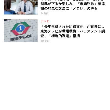
制裁が下るか楽しみ」『未婚詐欺』藤原
樹の弱気な芝居に「メロい」の声も
24分前
テレビ
「長年形成された組織文化」が背景に…
東海テレビが職場環境・ハラスメント調
査、「構造的課題」指摘
3時間前