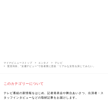
マイナビニューストップ
エンタメ
テレビ
鷲見玲奈、“女優デビュー”で役者業に意欲「リアルな女性を演じてみたい」
このカテゴリーについて
テレビ番組の新情報をはじめ、記者発表会や舞台あいさつ、出演者・ス
タッフインタビューなどの取材記事をお届けします。