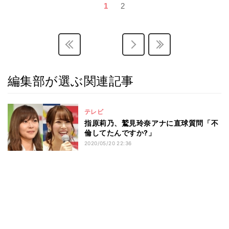
1
2
編集部が選ぶ関連記事
テレビ
指原莉乃、鷲見玲奈アナに直球質問「不
倫してたんですか?」
2020/05/20 22:36