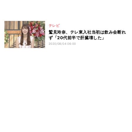
テレビ
鷲見玲奈、テレ東入社当初は飲み会断れ
ず「20代前半で肝臓壊した」
2020/08/04 06:00