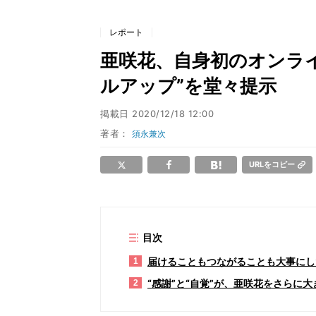
レポート
亜咲花、自身初のオンライ
ルアップ”を堂々提示
掲載日
2020/12/18 12:00
著者：
須永兼次
URLをコピー
目次
届けることもつながることも大事にし
1
“感謝”と“自覚”が、亜咲花をさらに
2