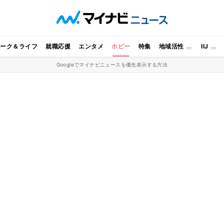
ワーク＆ライフ
就職応援
エンタメ
ホビー
特集
地域活性
IIJ
Googleでマイナビニュースを優先表示する方法