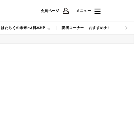
会員ページ
メニュー
はたらくの未来へ/日本HP
読者コーナー
おすすめナビ
マイナビB