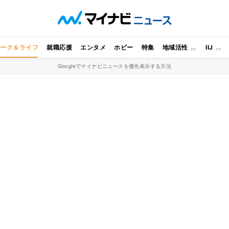
ワーク＆ライフ
就職応援
エンタメ
ホビー
特集
地域活性
IIJ
Googleでマイナビニュースを優先表示する方法