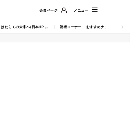
会員ページ
メニュー
はたらくの未来へ/日本HP
読者コーナー
おすすめナビ
マイナビB