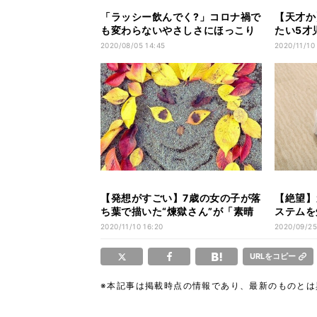
「ラッシー飲んでく?」コロナ禍で
【天才か
も変わらないやさしさにほっこり
たい5才
- 「涙腺が崩壊した」「おじさん
い!」「
2020/08/05 14:45
2020/11/10 
可愛すぎる」と感動の声多数
そんな事
【発想がすごい】7歳の女の子が落
【絶望】
ち葉で描いた“煉獄さん”が「素晴
ステムを
らしい」「センスの塊」とツイッ
「笑った
2020/11/10 16:20
2020/09/25
ターで大評判! -「泣ける」の声も
て2年で
URLをコピー
※本記事は掲載時点の情報であり、最新のものと