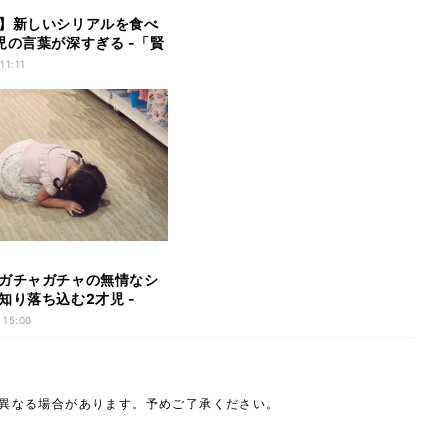
】新しいシリアルを食べ
児の言葉が深すぎる -「賢
詩人になれる」「この歳で
11:11
いうーー」と大絶賛
ガチャガチャの無情なシ
知り落ち込む2才児 -
」「かわいい」「生まれ
 15:00
この絶望」と話題に
は異なる場合があります。予めご了承ください。