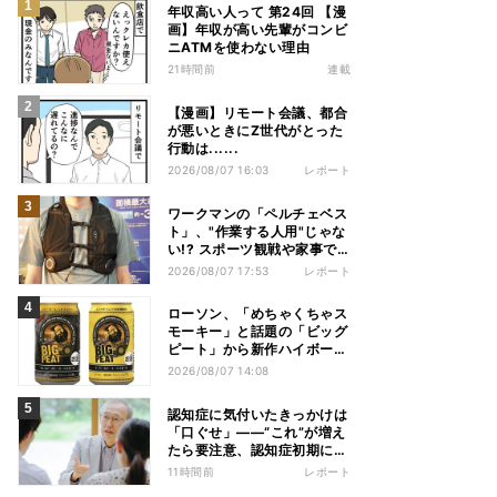
年収高い人って 第24回 【漫
画】年収が高い先輩がコンビ
ニATMを使わない理由
21時間前
連載
【漫画】リモート会議、都合
が悪いときにZ世代がとった
行動は......
2026/08/07 16:03
レポート
ワークマンの「ペルチェベス
ト」、"作業する人用"じゃな
い!? スポーツ観戦や家事で
の熱中症&冷え対策に――話
2026/08/07 17:53
レポート
題の商品を徹底検証
ローソン、「めちゃくちゃス
モーキー」と話題の「ビッグ
ピート」から新作ハイボール
缶＆ミニボトル発売
2026/08/07 14:08
認知症に気付いたきっかけは
「口ぐせ」――“これ”が増え
たら要注意、認知症初期に見
られる「会話の特徴」とは
11時間前
レポート