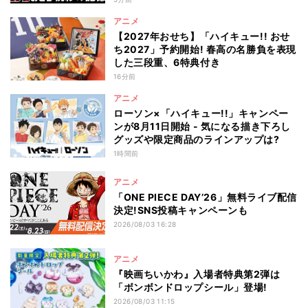
アニメ
【2027年おせち】「ハイキュー!! おせ
ち2027」予約開始! 春高の名勝負を表現
した三段重、6特典付き
16分前
アニメ
ローソン×「ハイキュー!!」キャンペー
ンが8月11日開始 - 気になる描き下ろし
グッズや限定商品のラインアップは?
1時間前
アニメ
「ONE PIECE DAY’26」無料ライブ配信
決定!SNS投稿キャンペーンも
2026/08/03 16:28
アニメ
『映画ちいかわ』入場者特典第2弾は
「ボンボンドロップシール」登場!
2026/08/03 11:15