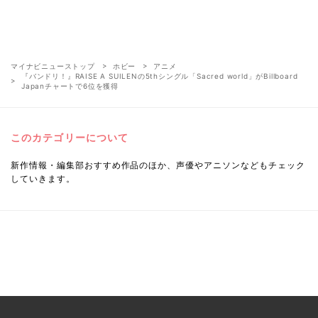
マイナビニューストップ
ホビー
アニメ
『バンドリ！』RAISE A SUILENの5thシングル「Sacred world」がBillboard
Japanチャートで6位を獲得
このカテゴリーについて
新作情報・編集部おすすめ作品のほか、声優やアニソンなどもチェック
していきます。