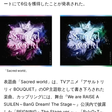
ートにて6位を獲得したことが発表された。
「Sacred world」
表題曲「Sacred world」は、TVアニメ『アサルトリ
リィ BOUQUET』のOP主題歌として書き下ろされた
楽曲。カップリングには、舞台『We are RAISE A
SUILEN～BanG Dream! The Stage～』公演内で披露
した「REIGNING～The Stage ver.～」「R･I･O･T～