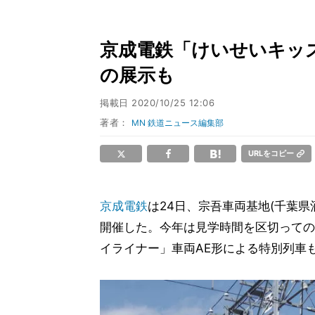
京成電鉄「けいせいキッ
の展示も
掲載日
2020/10/25 12:06
著者：
MN 鉄道ニュース編集部
URLをコピー
京成電鉄
は24日、宗吾車両基地(千葉
開催した。今年は見学時間を区切っての
イライナー」車両AE形による特別列車