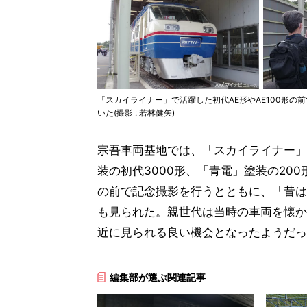
「スカイライナー」で活躍した初代AE形やAE100形
いた(撮影 : 若林健矢)
宗吾車両基地では、「スカイライナー」で
装の初代3000形、「青電」塗装の20
の前で記念撮影を行うとともに、「昔は
も見られた。親世代は当時の車両を懐か
近に見られる良い機会となったようだっ
編集部が選ぶ関連記事