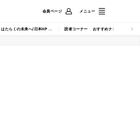
会員ページ
メニュー
はたらくの未来へ/日本HP
読者コーナー
おすすめナビ
マイナビB