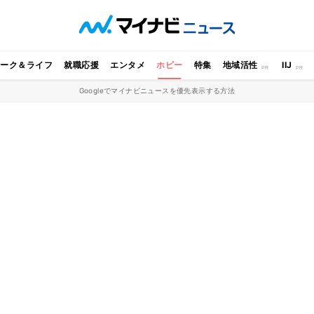
ワーク＆ライフ
就職応援
エンタメ
ホビー
特集
地域活性
IIJ
Googleでマイナビニュースを優先表示する方法