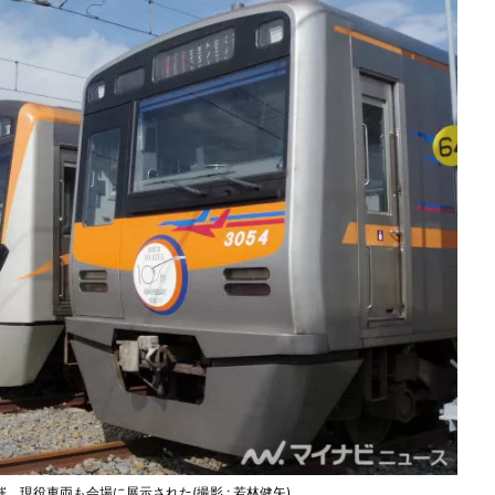
現役車両も会場に展示された(撮影 : 若林健矢)