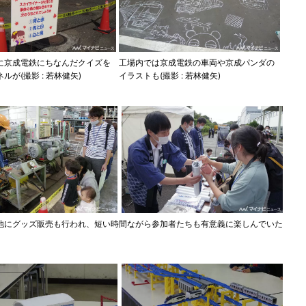
に京成電鉄にちなんだクイズを
工場内では京成電鉄の車両や京成パンダの
ルが(撮影 : 若林健矢)
イラストも(撮影 : 若林健矢)
他にグッズ販売も行われ、短い時間ながら参加者たちも有意義に楽しんでいた