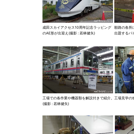
成田スカイアクセス10周年記念ラッピング
順路の各所
のAE形が出迎え(撮影 : 若林健矢)
出題するパネ
工場での各作業や機器類を解説付きで紹介。工場見学の
(撮影 : 若林健矢)