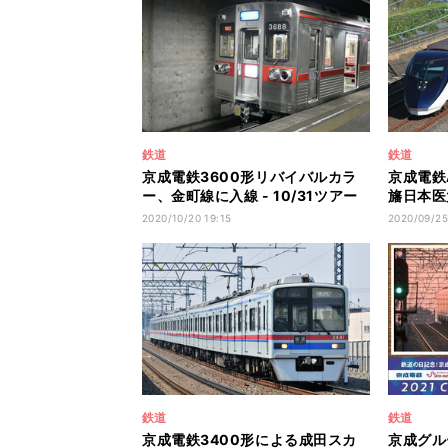
鉄道
鉄道
京成電鉄3600形リバイバルカラ
京成電鉄
ー、金町線に入線 - 10/31ツアー
旛日本医
開催
へ
2020/10/20 19:15
2020/09/25
鉄道
鉄道
京成電鉄3400形による成田スカ
京成グル