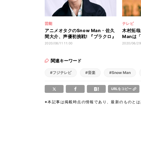
芸能
テレビ
アニメオタクのSnow Man・佐久
木村拓哉、
間大介、声優初挑戦! 『ブラクロ』
Manは
ゲスト
チェック
2020/08/11 11:00
2020/06/29
関連キーワード
#フジテレビ
#音楽
#Snow Man
URLをコピー
※本記事は掲載時点の情報であり、最新のものと