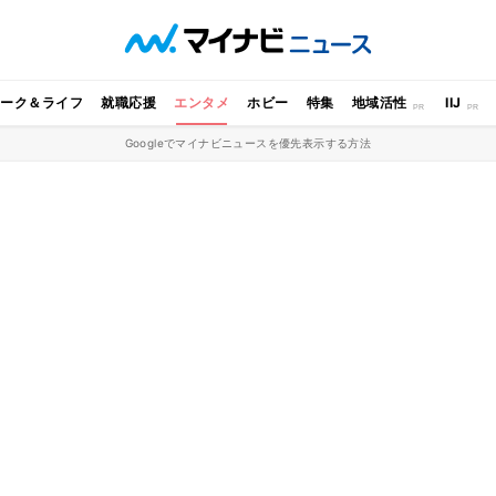
ワーク＆ライフ
就職応援
エンタメ
ホビー
特集
地域活性
IIJ
Googleでマイナビニュースを優先表示する方法