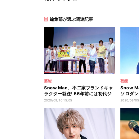
編集部が選ぶ関連記事
芸能
芸能
Snow Man、不二家ブランドキャ
Snow 
ラクター就任! 55年前には初代ジ
ソロダン
ャニーズも
で魅了
2020/09/10 15:05
2020/09/05