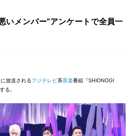
経が悪いメンバー”アンケートで全員一
日に放送される
フジテレビ
系
音楽
番組『SHIONOGI
出演する。