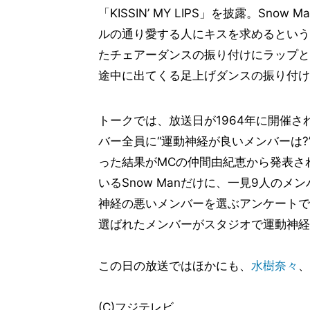
「KISSIN’ MY LIPS」を披露。S
ルの通り愛する人にキスを求めるという
たチェアーダンスの振り付けにラップと
途中に出てくる足上げダンスの振り付け
トークでは、放送日が1964年に開催
バー全員に“運動神経が良いメンバーは?
った結果がMCの仲間由紀恵から発表さ
いるSnow Manだけに、一見9人の
神経の悪いメンバーを選ぶアンケートで
選ばれたメンバーがスタジオで運動神経
この日の放送ではほかにも、
水樹奈々
、
(C)フジテレビ