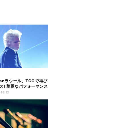
Manラウール、TGCで再び
ス! 華麗なパフォーマンス
 16:52