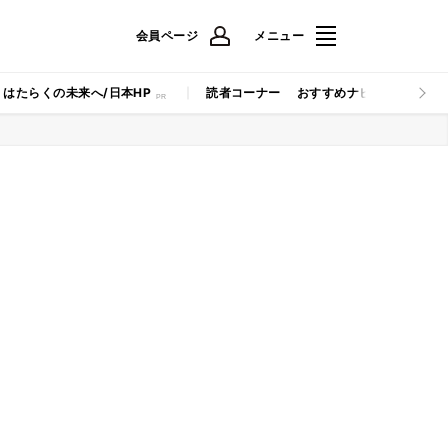
会員ページ
メニュー
はたらくの未来へ/日本HP
読者コーナー
おすすめナビ
マイナビB