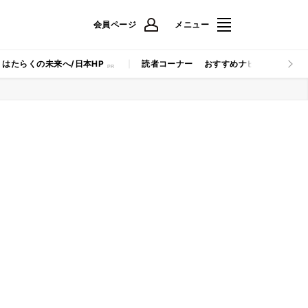
会員ページ
メニュー
はたらくの未来へ/日本HP
読者コーナー
おすすめナビ
マイナビB