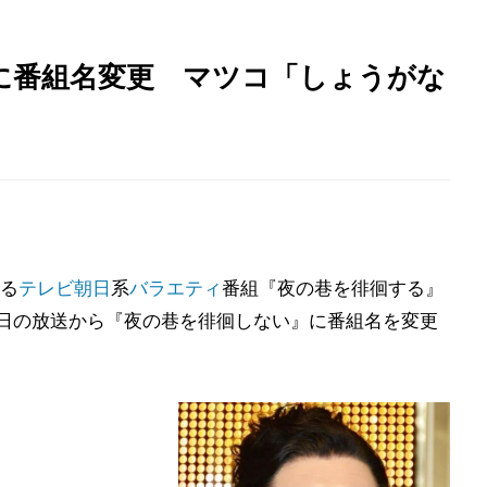
に番組名変更 マツコ「しょうがな
る
テレビ朝日
系
バラエティ
番組『夜の巷を徘徊する』
が、1日の放送から『夜の巷を徘徊しない』に番組名を変更