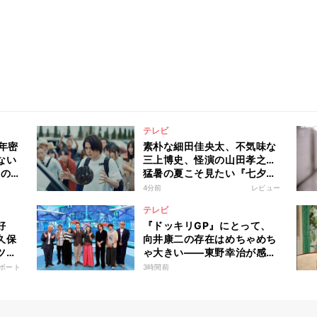
テレビ
年密
素朴な細田佳央太、不気味な
ない
三上博史、怪演の山田孝之…
像の
猛暑の夏こそ見たい『七夕の
国』不穏な世界にのみ込まれ
4分前
レビュー
る超常ミステリー
テレビ
好
『ドッキリGP』にとって、
久保
向井康二の存在はめちゃめち
ツの
ゃ大きい――東野幸治が感謝
旅
「これからも末永く、1回で
ポート
3時間前
も多く出て」