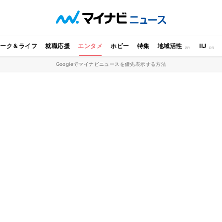
ワーク＆ライフ
就職応援
エンタメ
ホビー
特集
地域活性
IIJ
Googleでマイナビニュースを優先表示する方法