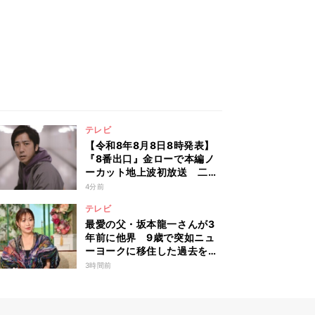
テレビ
【令和8年8月8日8時発表】
『8番出口』金ローで本編ノ
ーカット地上波初放送 二宮
和也「まさかテレビにまで迷
4分前
い込んでしまうとは」
テレビ
最愛の父・坂本龍一さんが3
年前に他界 9歳で突如ニュ
ーヨークに移住した過去を回
顧
3時間前