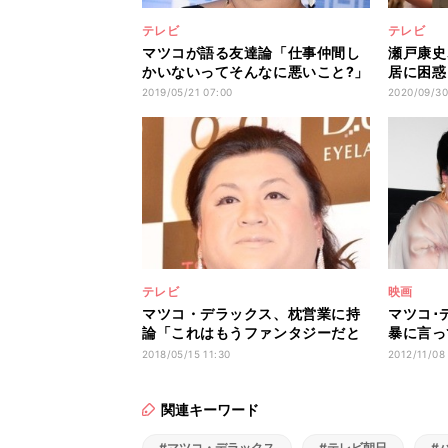
テレビ
テレビ
マツコが語る友達論「仕事仲間し
瀬戸康史
かいないってそんなに悪いこと?」
居に困惑
2019/05/21 07:00
2020/09/30
テレビ
映画
マツコ・デラックス、枕営業に持
マツコ･
論「これはもうファンタジーだと
暴に言っ
思う」
君!」
2018/05/15 11:30
2012/11/08
関連キーワード
#マツコ・デラックス
#テレビ朝日
#