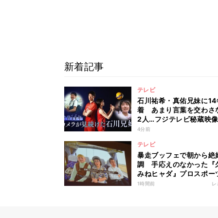
新着記事
テレビ
石川祐希・真佑兄妹に14
着 あまり言葉を交わさ
2人…フジテレビ秘蔵映
ドキュメンタリー配信
4分前
テレビ
暴走ブッフェで朝から絶
調 手応えのなかった『
みねヒャダ』プロスポー
キャンプ地に納得の宮崎
1時間前
レ