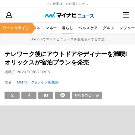
いい仕事は、いい暮らしから
ャリア
ワーク＆ライフ
ビジネススキル
マネー
暮らし
ヘルスケア
グルメ
レジャー
Googleでマイナビニュースを優先表示する方法
テレワーク後にアウトドアやディナーを満喫!
オリックスが宿泊プランを発売
掲載日
2020/09/08 16:08
著者：
MN ワーク&ライフ編集部
URLをコピー