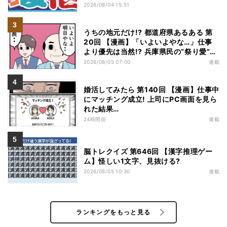
特価
2026/08/04 15:51
うちの地元だけ!? 都道府県あるある 第
20回 【漫画】「いよいよやな…」仕事
より優先は当然!? 兵庫県民の“祭り愛”が
熱すぎた
2026/08/05 07:00
連載
婚活してみたら 第140回 【漫画】仕事中
にマッチング成立! 上司にPC画面を見ら
れた結果…
24時間前
連載
脳トレクイズ 第646回 【漢字推理ゲー
ム】怪しい1文字、見抜ける?
2026/08/05 10:30
連載
ランキングをもっと見る