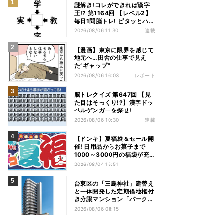
謎解き!コレができれば漢字
王!? 第1164回 【レベル2】
毎日1問脳トレ! ピタッとハマ
る漢字はどれだ?
2026/08/06 11:30
連載
【漫画】東京に限界を感じて
地元へ…田舎の仕事で見え
た“ギャップ”
2026/08/06 16:03
レポート
脳トレクイズ 第647回 【見
た目はそっくり!?】漢字ドッ
ペルゲンガーを探せ!
2026/08/06 10:30
連載
【ドンキ】夏福袋＆セール開
催! 日用品からお菓子まで
1000～3000円の福袋が充
実、家電やアパレルなど人気
2026/08/04 15:51
商品も特価
台東区の「三島神社」建替え
と一体開発した定期借地権付
き分譲マンション「パークホ
ームズ入谷」竣工
2026/08/06 08:15