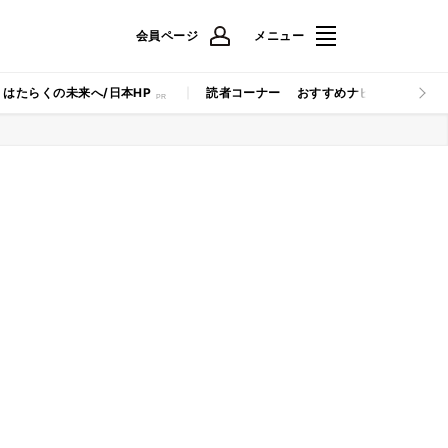
会員ページ
メニュー
はたらくの未来へ/日本HP
読者コーナー
おすすめナビ
マイナビB