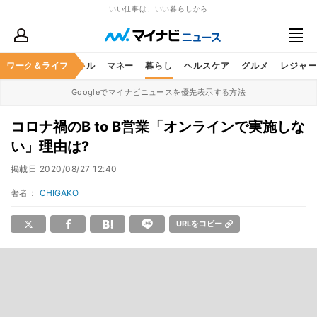
いい仕事は、いい暮らしから
ャリア
ワーク＆ライフ
ビジネススキル
マネー
暮らし
ヘルスケア
グルメ
レジャー
Googleでマイナビニュースを優先表示する方法
コロナ禍のB to B営業「オンラインで実施しな
い」理由は?
掲載日
2020/08/27 12:40
著者：
CHIGAKO
URLをコピー