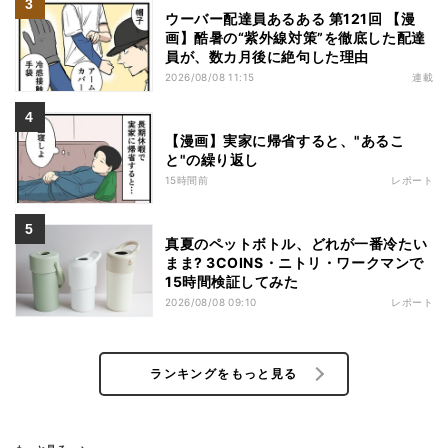
ウーバー配達員あるある 第121回 【漫
画】酷暑の“紫外線対策”を徹底した配達
員が、数カ月後に絶句した理由
2026/08/08 11:15
連載
【漫画】実家に帰省すると、"あるこ
と"の繰り返し
15時間前
レポート
真夏のペットボトル、どれが一番冷たい
まま? 3COINS・ニトリ・ワークマンで
15時間検証してみた
2026/08/08 09:10
レポート
ランキングをもっと見る