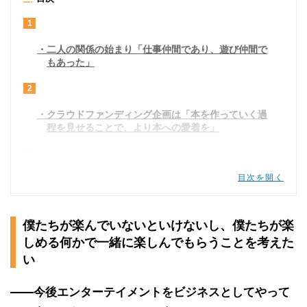
1
二人の関係の始まり「仕事仲間であり、遊び仲間で
もあった」
2
クラウドファンディング企画は「本を作っていく過
程を見せることで、より本への愛着を」
3
目次を開く
コロナ禍、一歩立ち止まって思ったのは「『死なな
い』ではなくて、『死ねない』」
4
僕たちが楽んでいないといけないし、僕たちが楽
しめる何かで一緒に楽しんでもらうことを考えた
お客さんから元気とか勇気をもらっていることを、
改めて気付かされた
い
5
――今後エンターテイメントをビジネスとしてやって