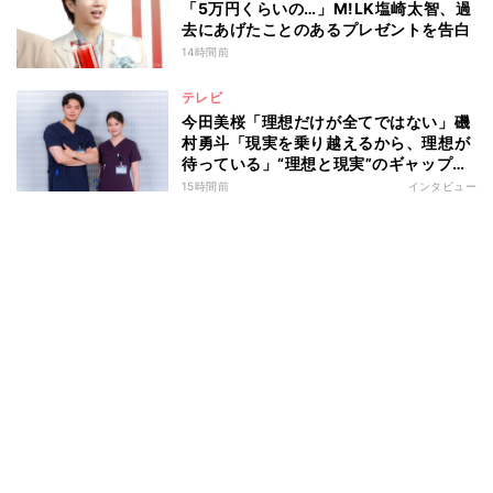
「5万円くらいの…」M!LK塩崎太智、過
去にあげたことのあるプレゼントを告白
14時間前
テレビ
今田美桜「理想だけが全てではない」磯
村勇斗「現実を乗り越えるから、理想が
待っている」“理想と現実”のギャップに
悩む人へ 第一線で活躍する俳優2人の
15時間前
インタビュー
向き合い方とは