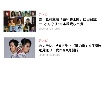
テレビ
吉川晃司主演『由利麟太郎』に田辺誠
一･どんぐり･木本武宏ら出演
2020/05/23 12:00
テレビ
カンテレ、火9ドラマ『竜の道』4月期放
送見送り 次作を6月開始
2020/05/14 06:00