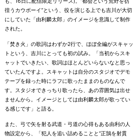
も、16日に配信限定リリース)。“都会という荒野を彷
徨うカウボーイ”という、役を演じる上でも吉川が大切
にしていた「由利麟太郎」のイメージを意識して制作
された。
「焚き火」の歌詞はわずか2行で、ほぼ全編がスキャッ
トという、吉川にとっても初の試み。「当初からスキ
ャットでいきたい、歌詞はほとんどいらないなと思っ
ていたんですよ。スキャットは自分のスタジオでデモ
テープを録った時にラフに歌ったままのものなんで
す。スタジオできっちり歌ったら、あの雰囲気は出せ
ませんから。イメージとしては由利麟太郎が歌ってい
る感じです」と語る。
また、弓で矢を射る武道・弓道の心得もある由利の人
物設定から、「犯人を追い詰めることと“正鵠を射貫