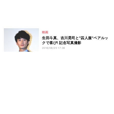
映画
生田斗真、吉川晃司と"囚人服"ペアルッ
クで喜び! 記念写真撮影
2016/08/25 17:36