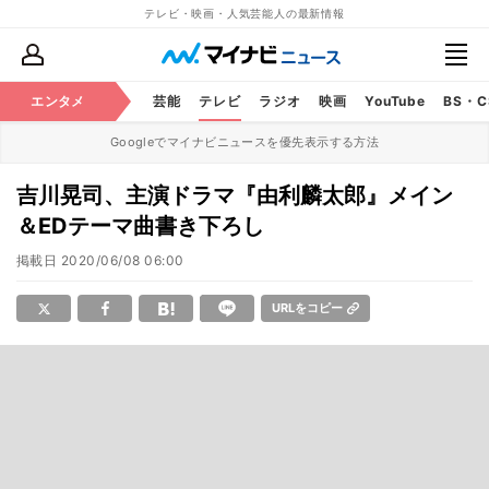
テレビ・映画・人気芸能人の最新情報
エンタメ
芸能
テレビ
ラジオ
映画
YouTube
BS・
Googleでマイナビニュースを優先表示する方法
吉川晃司、主演ドラマ『由利麟太郎』メイン
＆EDテーマ曲書き下ろし
掲載日
2020/06/08 06:00
URLをコピー