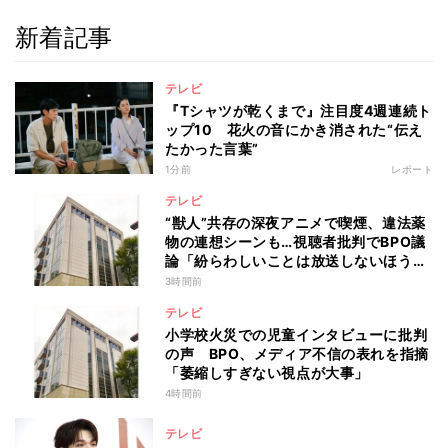
新着記事
テレビ
『Tシャツが乾くまで』注目度4週連続ト
ップ10 花火の音にかき消された“伝え
たかった言葉”
1分前
レポート
テレビ
“獣人”共存の深夜アニメで喫煙、違法薬
物の連想シーンも…視聴者批判でBPO議
論「紛らわしいことは放送しないほう
が」
3時間前
テレビ
小学校火災での児童インタビューに批判
の声 BPO、メディア不信の表れを指摘
「萎縮しすぎない視点が大事」
4時間前
テレビ