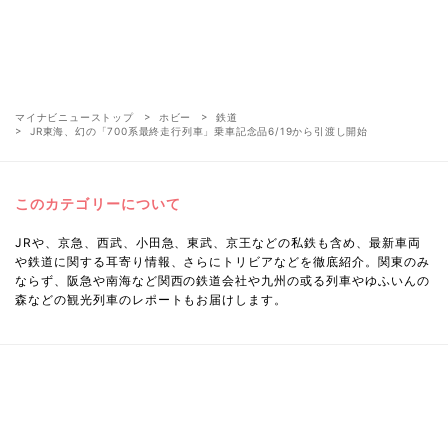
マイナビニューストップ
ホビー
鉄道
JR東海、幻の「700系最終走行列車」乗車記念品6/19から引渡し開始
このカテゴリーについて
JRや、京急、西武、小田急、東武、京王などの私鉄も含め、最新車両
や鉄道に関する耳寄り情報、さらにトリビアなどを徹底紹介。関東のみ
ならず、阪急や南海など関西の鉄道会社や九州の或る列車やゆふいんの
森などの観光列車のレポートもお届けします。