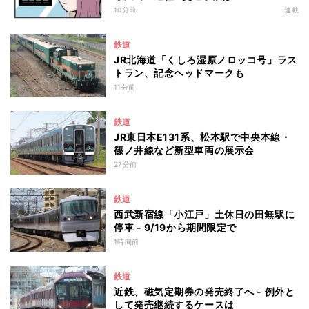
10分前
連載
鉄道
JR北海道「くしろ湿原ノロッコ号」ラス
トラン、記念ヘッドマークも
11分前
鉄道
JR東日本E131系、松本駅で中央本線・
篠ノ井線など新型車両の展示会
27分前
鉄道
西武新宿線「小江戸」土休日の田無駅に
停車 - 9/19から期間限定で
1時間前
鉄道
近鉄、磁気定期券の発売終了へ - 例外と
して発売継続するケースは