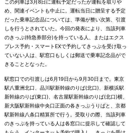
この列車は3月8日に運転予定だったが運転を取りや
め、関連イベントも中止に。運転当日に贈呈する予定
だった乗車記念品については、準備が整い次第、引渡
しを行うとされていた。今回の発表により、当該列車
のきっぷ(特急券部分)を持っている人、またはエクス
プレス予約・スマートEXで予約してきっぷを受け取っ
ていない人は、駅窓口もしくは郵送で乗車記念品がで
きることとなった。
駅窓口での引渡しは6月19日から9月30日まで。東京
駅八重洲北口、品川駅新幹線のりば(北口)、新横浜駅
新幹線のりば(東口)、名古屋駅新幹線のりば(北口)横、
新大阪駅新幹線中央口正面の各きっぷうりばと、京都
駅新幹線八条口精算所で行う。受取りの際、当該列車
のきっぷを持っている人は各窓口に提示して確認して
もらう。インターネット予約で購入し、きっぷを受け