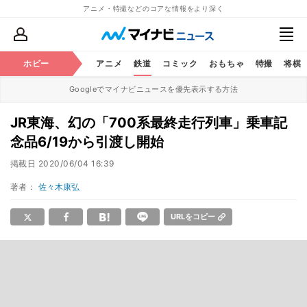
アニメ・特撮などのコアな情報をより深く
ホビー
アニメ
鉄道
コミック
おもちゃ
特撮
将棋
Googleでマイナビニュースを優先表示する方法
JR東海、幻の「700系最終走行列車」乗車記
念品6/19から引渡し開始
掲載日
2020/06/04 16:39
著者：
佐々木康弘
URLをコピー