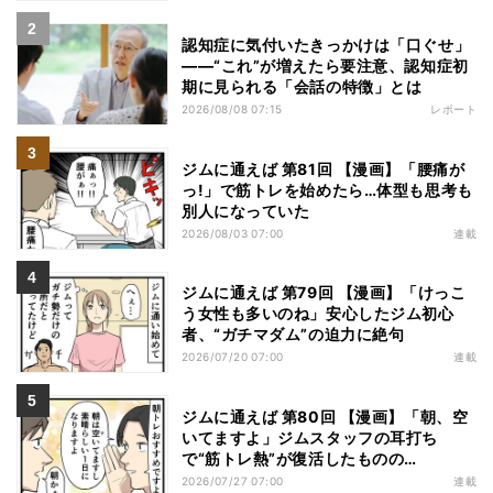
認知症に気付いたきっかけは「口ぐせ」
――“これ”が増えたら要注意、認知症初
期に見られる「会話の特徴」とは
2026/08/08 07:15
レポート
ジムに通えば 第81回 【漫画】「腰痛が
っ!」で筋トレを始めたら…体型も思考も
別人になっていた
2026/08/03 07:00
連載
ジムに通えば 第79回 【漫画】「けっこ
う女性も多いのね」安心したジム初心
者、“ガチマダム”の迫力に絶句
2026/07/20 07:00
連載
ジムに通えば 第80回 【漫画】「朝、空
いてますよ」ジムスタッフの耳打ち
で“筋トレ熱”が復活したものの…
2026/07/27 07:00
連載