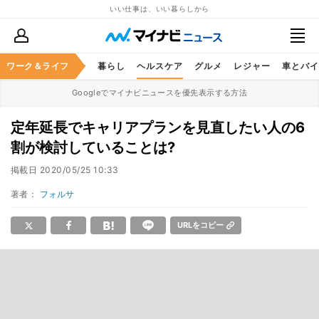
いい仕事は、いい暮らしから
ジネススキル
ワーク＆ライフ
マネー
暮らし
ヘルスケア
グルメ
レジャー
車とバイ
Googleでマイナビニュースを優先表示する方法
定年延長でキャリアプランを見直したい人の6
割が検討していることは?
掲載日
2020/05/25 10:33
著者：
フォルサ
URLをコピー