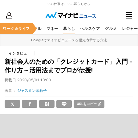
いい仕事は、いい暮らしから
ャリア
ワーク＆ライフ
ビジネススキル
マネー
暮らし
ヘルスケア
グルメ
レジャー
Googleでマイナビニュースを優先表示する方法
インタビュー
新社会人のための「クレジットカード」入門 -
作り方～活用法までプロが伝授!
掲載日
2020/05/01 10:00
著者：
ジャスミン茉莉子
URLをコピー