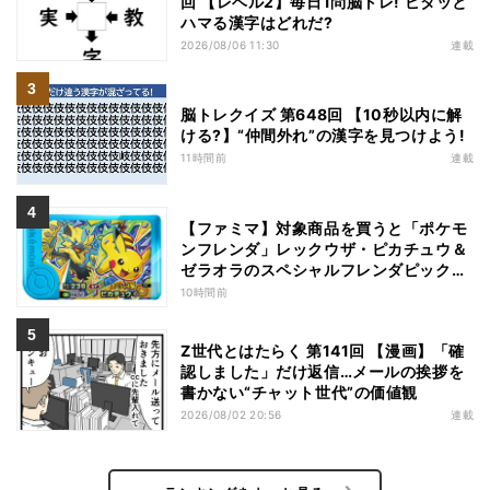
回 【レベル2】毎日1問脳トレ! ピタッと
ハマる漢字はどれだ?
2026/08/06 11:30
連載
脳トレクイズ 第648回 【10秒以内に解
ける?】“仲間外れ”の漢字を見つけよう!
11時間前
連載
【ファミマ】対象商品を買うと「ポケモ
ンフレンダ」レックウザ・ピカチュウ＆
ゼラオラのスペシャルフレンダピックが
もらえるキャンペーン
10時間前
Z世代とはたらく 第141回 【漫画】「確
認しました」だけ返信…メールの挨拶を
書かない“チャット世代”の価値観
2026/08/02 20:56
連載