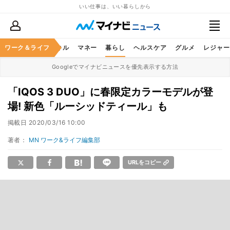
いい仕事は、いい暮らしから
ャリア
ワーク＆ライフ
ビジネススキル
マネー
暮らし
ヘルスケア
グルメ
レジャー
Googleでマイナビニュースを優先表示する方法
「IQOS 3 DUO」に春限定カラーモデルが登
場! 新色「ルーシッドティール」も
掲載日
2020/03/16 10:00
著者：
MN ワーク&ライフ編集部
URLをコピー