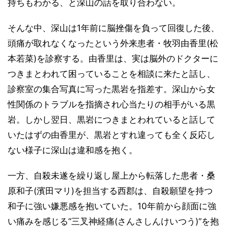
持ちもわかる、と深山の話を取り合わない。
そんな中、深山は1年前に脳挫傷を負って回復した後、
頭痛が取れなくなったという外来患者・牧羽由香里(松
本若菜)を診察する。由香里は、実は脳外のドクターに
つきまとわれて困っていることを相談に来たと話し、
診察室の集合写真に写った黒岩を指差す。深山から女
性関係のトラブルを指摘され心当たりの相手がいる黒
岩。しかし翌日、黒岩につきまとわれていると話して
いたはずの由香里が、黒岩とすれ違っても全く反応し
ない様子に深山は違和感を抱く。
一方、自殺未遂を繰り返し屋上から転落した患者・桑
原和子(濱田マリ)を担当する西郡は、自殺願望を持つ
和子に強い嫌悪感を抱いていた。10年前から顔面に強
い痛みを感じる“三叉神経痛(さんさしんけいつう)”を抱