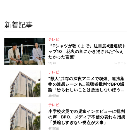
新着記事
テレビ
『Tシャツが乾くまで』注目度4週連続ト
ップ10 花火の音にかき消された“伝え
たかった言葉”
1分前
レポート
テレビ
“獣人”共存の深夜アニメで喫煙、違法薬
物の連想シーンも…視聴者批判でBPO議
論「紛らわしいことは放送しないほう
が」
3時間前
テレビ
小学校火災での児童インタビューに批判
の声 BPO、メディア不信の表れを指摘
「萎縮しすぎない視点が大事」
4時間前