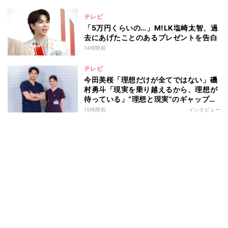
テレビ
「5万円くらいの…」M!LK塩崎太智、過
去にあげたことのあるプレゼントを告白
14時間前
テレビ
今田美桜「理想だけが全てではない」磯
村勇斗「現実を乗り越えるから、理想が
待っている」“理想と現実”のギャップに
悩む人へ 第一線で活躍する俳優2人の
15時間前
インタビュー
向き合い方とは