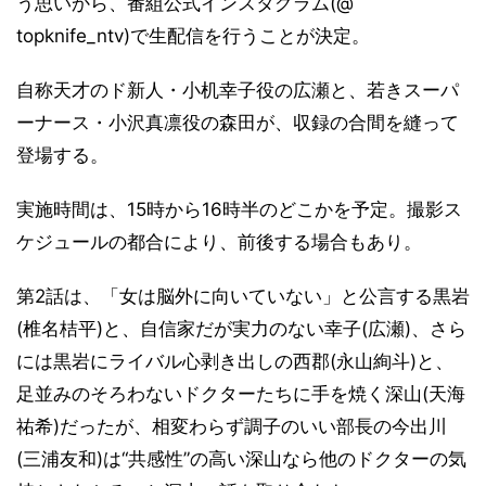
う思いから、番組公式インスタグラム(@
topknife_ntv)で生配信を行うことが決定。
自称天才のド新人・小机幸子役の広瀬と、若きスーパ
ーナース・小沢真凛役の森田が、収録の合間を縫って
登場する。
実施時間は、15時から16時半のどこかを予定。撮影ス
ケジュールの都合により、前後する場合もあり。
第2話は、「女は脳外に向いていない」と公言する黒岩
(椎名桔平)と、自信家だが実力のない幸子(広瀬)、さら
には黒岩にライバル心剥き出しの西郡(永山絢斗)と、
足並みのそろわないドクターたちに手を焼く深山(天海
祐希)だったが、相変わらず調子のいい部長の今出川
(三浦友和)は“共感性”の高い深山なら他のドクターの気