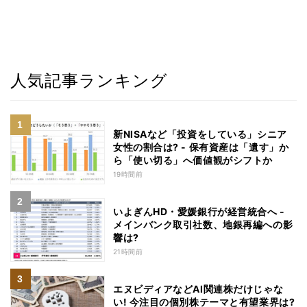
人気記事ランキング
新NISAなど「投資をしている」シニア
女性の割合は? - 保有資産は「遺す」か
ら「使い切る」へ価値観がシフトか
19時間前
いよぎんHD・愛媛銀行が経営統合へ -
メインバンク取引社数、地銀再編への影
響は?
21時間前
エヌビディアなどAI関連株だけじゃな
い! 今注目の個別株テーマと有望業界は?