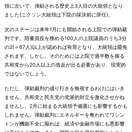
領に次いで、弾劾される歴史上3人目の大統領となり
ました(ニクソン大統領は下院の採決前に辞任)。
次のステージは来年1月にも開始される上院での弾劾裁
判です。陪審員役を務める100人の上院議員のうち3分
の2(＝67人)以上が認めれば有罪となり、大統領は罷免
されます。しかし、そのためには上院で過半数を握る
共和党から20人以上の造反が出る必要があり、現実的
ではないでしょう。
ただし、弾劾裁判の成り行きを無視するわけにはいき
ません。共和党と民主党の党派的対立を激化させかね
ませんし、2月に始まる大統領予備選にも影響するかも
しれません。弾劾裁判にエネルギーを奪われてワシン
トンが機能不全に陥れば、経済や金融市場にも悪影響