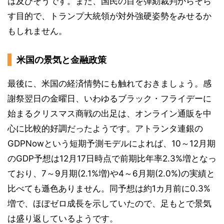
は及びそうです。また、国民の目を弾劾裁判からそら
す目的で、トランプ大統領が対外強硬姿勢をみせるか
もしれません。
米国の景気と金融政策
最後に、米国の経済情勢にも触れておきましょう。感
謝祭翌日の金曜日、いわゆるブラック・フライデーに
始まるクリスマス商戦の出足は、オンライン通販を中
心に比較的好調だったようです。アトランタ連銀の
GDPNowという短期予測モデルによれば、10～12月期
のGDP予想は12月17日時点で前期比年率2.3%増となっ
ており、7～9月期(2.1%増)や4～6月期(2.0%)の実績と
比べても遜色ありません。同予想は約1カ月前に0.3%
増で、ほぼゼロ成長を示していたので、足もとで景気
は盛り返しているようです。