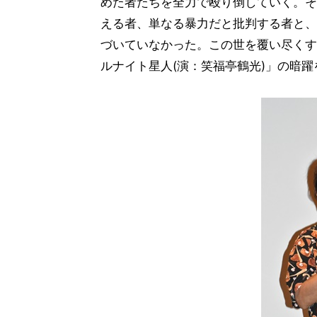
めた者たちを全力で殴り倒していく。そ
える者、単なる暴力だと批判する者と、
づいていなかった。この世を覆い尽くす
ルナイト星人(演：笑福亭鶴光)」の暗躍