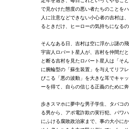
定年を過ぎ、毎日これといってやること
で見かけた態度の悪い者たちのことをハ
人に注意などできない小心者の吉村は、
るときだけ、ヒーローの気持ちになるの
そんなある日、吉村は空に浮かぶ謎の飛
宇宙人ロバート星人が、吉村を仲間だと
と断る吉村を見たロバート星人は「そん
に腕輪型の「蘇生装置」を与えてリフレ
びこる「悪の波動」を大きな耳でキャッ
ーを得て、自らの信じる正義のために奔
歩きスマホに夢中な男子学生、タバコの
る男から、アポ電詐欺の実行犯、パワハ
にふける腐敗政治家まで、事の大小にか