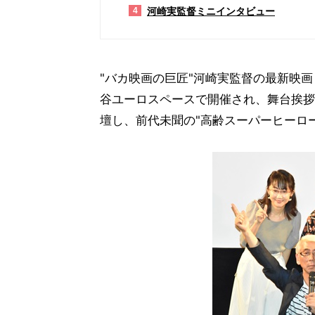
河崎実監督ミニインタビュー
4
"バカ映画の巨匠"河崎実監督の最新映
谷ユーロスペースで開催され、舞台挨拶
壇し、前代未聞の"高齢スーパーヒーロ