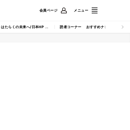
会員ページ
メニュー
はたらくの未来へ/日本HP
読者コーナー
おすすめナビ
マイナビB