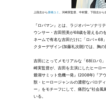
上段左から
唐橋ユミ
、河崎実監督、中村愛、下段左から
『ロバマン』とは、ラジオパーソナリテ
ウンサー・吉田照美が68歳を迎えるの
ネームで有名な吉田だけに「ロバ＝68
クターデザイン(加藤礼次朗)では、胸の
吉田にとってメモリアルな「68(ロバ)
崎実監督が、吉田を主演にしたヒーロー
爺湖サミット危機一発』(2008年)『アウ
獣・ヒーロージャンルの濃密なパロディ
ー」をモチーフにして、痛烈な"社会風
いる。