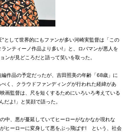
匠"として世界的にもファンが多い河崎実監督は「この
タランティーノ作品より多い!」と、ロバマンが悪人を
ョンが見どころだと語って笑いを取った。
短編作品の予定だったが、吉田照美の年齢「68歳」に
るべく、クラウドファンディングが行われた経緯があ
映画監督は、尺を短くするためにいろいろ考えている
んだよ!」と笑顔で語った。
の中、悪が蔓延していてヒーローがなかなか現れな
がヒーローに変身して悪をぶっ飛ばす! という、社会