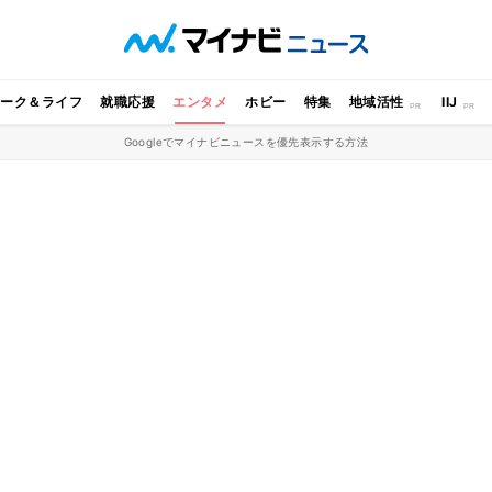
ワーク＆ライフ
就職応援
エンタメ
ホビー
特集
地域活性
IIJ
Googleでマイナビニュースを優先表示する方法