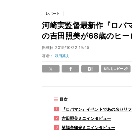
レポート
河崎実監督最新作『ロバ
の吉田照美が68歳のヒー
掲載日
2019/10/22 19:45
著者：
秋田英夫
URLをコピー
目次
『ロバマン』イベントであの名セリフ
1
吉田照美ミニインタビュー
2
笑福亭鶴光ミニインタビュー
3