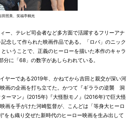
吉田照美、笑福亭鶴光
ィー、テレビ司会者など多方面で活躍するフリーアナ
を記念して作られた映画作品である。「ロバ」のニック
」ということで、正義のヒーローを描いた本作のキャラ
部分に「68」の数字があしらわれている。
」イヤーである2019年、かねてから吉田と親交が深い河
映画の企画を打ち立てた。かつて『ギララの逆襲 洞
ターマン』(2015年)『大怪獣モノ』(2016年)で巨大怪
映画を手がけた河崎監督が、こんどは「等身大ヒーロ
刺"をも織り交ぜた新時代のヒーロー映画を生み出して