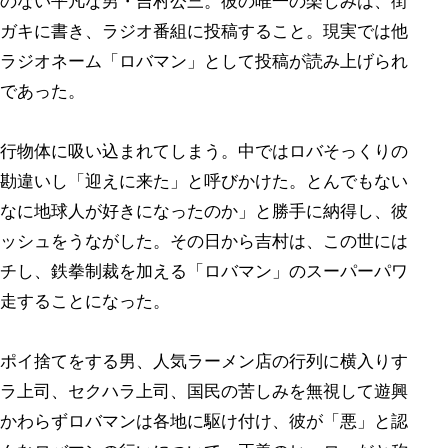
のない平凡な男・吉村公三。彼の唯一の楽しみは、街
ガキに書き、ラジオ番組に投稿すること。現実では他
ラジオネーム「ロバマン」として投稿が読み上げられ
であった。
行物体に吸い込まれてしまう。中ではロバそっくりの
勘違いし「迎えに来た」と呼びかけた。とんでもない
なに地球人が好きになったのか」と勝手に納得し、彼
ッシュをうながした。その日から吉村は、この世には
チし、鉄拳制裁を加える「ロバマン」のスーパーパワ
走することになった。
ポイ捨てをする男、人気ラーメン店の行列に横入りす
ラ上司、セクハラ上司、国民の苦しみを無視して遊興
かわらずロバマンは各地に駆け付け、彼が「悪」と認