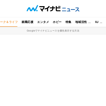
ワーク＆ライフ
就職応援
エンタメ
ホビー
特集
地域活性
IIJ
Googleでマイナビニュースを優先表示する方法