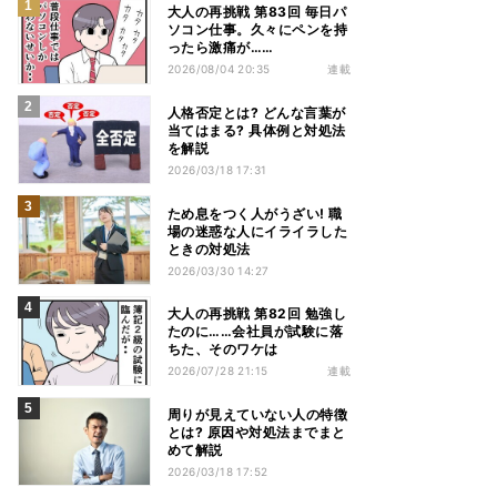
大人の再挑戦 第83回 毎日パ
ソコン仕事。久々にペンを持
ったら激痛が……
2026/08/04 20:35
連載
人格否定とは? どんな言葉が
当てはまる? 具体例と対処法
を解説
2026/03/18 17:31
ため息をつく人がうざい! 職
場の迷惑な人にイライラした
ときの対処法
2026/03/30 14:27
大人の再挑戦 第82回 勉強し
たのに……会社員が試験に落
ちた、そのワケは
2026/07/28 21:15
連載
周りが見えていない人の特徴
とは? 原因や対処法までまと
めて解説
2026/03/18 17:52