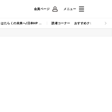
会員ページ
メニュー
はたらくの未来へ/日本HP
読者コーナー
おすすめナビ
マイナビB