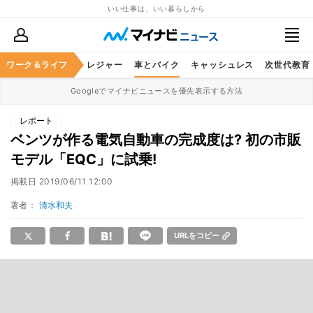
いい仕事は、いい暮らしから
ヘルスケア
ワーク＆ライフ
グルメ
レジャー
車とバイク
キャッシュレス
次世代教育
Googleでマイナビニュースを優先表示する方法
レポート
ベンツが作る電気自動車の完成度は? 初の市販
モデル「EQC」に試乗!
掲載日
2019/06/11 12:00
著者：
清水和夫
URLをコピー