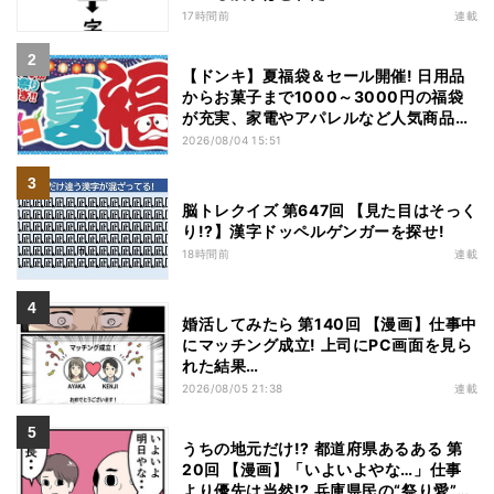
17時間前
連載
【ドンキ】夏福袋＆セール開催! 日用品
からお菓子まで1000～3000円の福袋
が充実、家電やアパレルなど人気商品も
特価
2026/08/04 15:51
脳トレクイズ 第647回 【見た目はそっく
り!?】漢字ドッペルゲンガーを探せ!
18時間前
連載
婚活してみたら 第140回 【漫画】仕事中
にマッチング成立! 上司にPC画面を見ら
れた結果…
2026/08/05 21:38
連載
うちの地元だけ!? 都道府県あるある 第
20回 【漫画】「いよいよやな…」仕事
より優先は当然!? 兵庫県民の“祭り愛”が