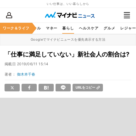
いい仕事は、いい暮らしから
ャリア
ワーク＆ライフ
ビジネススキル
マネー
暮らし
ヘルスケア
グルメ
レジャー
Googleでマイナビニュースを優先表示する方法
「仕事に満足していない」新社会人の割合は?
掲載日
2019/06/11 15:14
著者：
御木本千春
URLをコピー