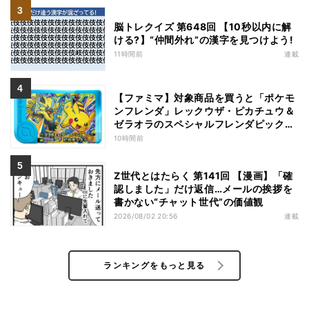
脳トレクイズ 第648回 【10秒以内に解
ける?】“仲間外れ”の漢字を見つけよう!
11時間前
連載
【ファミマ】対象商品を買うと「ポケモ
ンフレンダ」レックウザ・ピカチュウ＆
ゼラオラのスペシャルフレンダピックが
もらえるキャンペーン
10時間前
Z世代とはたらく 第141回 【漫画】「確
認しました」だけ返信…メールの挨拶を
書かない“チャット世代”の価値観
2026/08/02 20:56
連載
ランキングをもっと見る