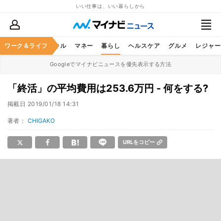
いい仕事は、いい暮らしから
ャリア
ワーク＆ライフ
ビジネススキル
マネー
暮らし
ヘルスケア
グルメ
レジャー
Googleでマイナビニュースを優先表示する方法
「終活」の平均費用は253.6万円 - 何をする?
掲載日
2019/01/18 14:31
著者：
CHIGAKO
URLをコピー