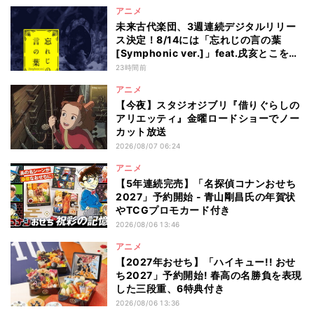
アニメ
未来古代楽団、3週連続デジタルリリー
ス決定！8/14には「忘れじの言の葉
[Symphonic ver.]」feat.戌亥とこを配
信
23時間前
アニメ
【今夜】スタジオジブリ『借りぐらしの
アリエッティ』金曜ロードショーでノー
カット放送
2026/08/07 06:24
アニメ
【5年連続完売】「名探偵コナンおせち
2027」予約開始 - 青山剛昌氏の年賀状
やTCGプロモカード付き
2026/08/06 13:46
アニメ
【2027年おせち】「ハイキュー!! おせ
ち2027」予約開始! 春高の名勝負を表現
した三段重、6特典付き
2026/08/06 13:36