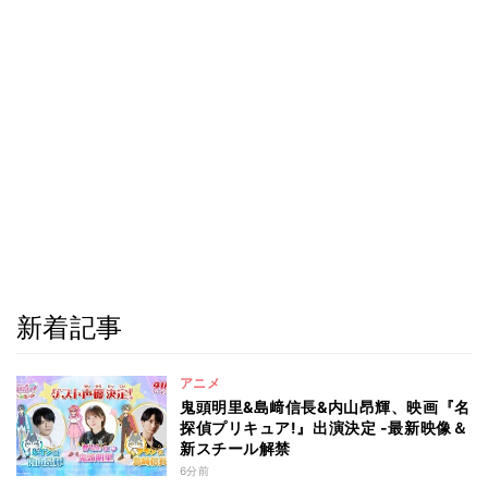
新着記事
アニメ
鬼頭明里&島﨑信長&内山昂輝、映画『名
探偵プリキュア!』出演決定 -最新映像＆
新スチール解禁
6分前