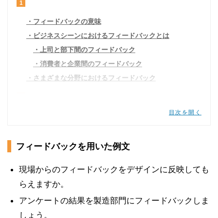
1
フィードバックの意味
ビジネスシーンにおけるフィードバックとは
上司と部下間のフィードバック
消費者と企業間のフィードバック
さまざまな分野におけるフィードバック
2
目次を開く
フィードバックを用いた例文
フィードバックの言い換え
英語のフィードバックの使い方
フィードバックを用いた例文
フィードバックを用いた英語例文
現場からのフィードバックをデザインに反映しても
名詞【feedback】を用いた例文
らえますか。
動詞【feed back】を用いた例文
アンケートの結果を製造部門にフィードバックしま
しょう。