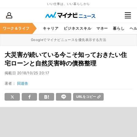
いい仕事は、いい暮らしから
ワーク＆ライフ
キャリア
ビジネススキル
マネー
暮らし
ヘ
Googleでマイナビニュースを優先表示する方法
大災害が続いている今こそ知っておきたい住
宅ローンと自然災害時の債務整理
掲載日
2018/10/25 20:17
著者：
回遊舎
URLをコピー