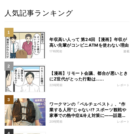
人気記事ランキング
年収高い人って 第24回 【漫画】年収が
高い先輩がコンビニATMを使わない理由
17時間前
連載
【漫画】リモート会議、都合が悪いとき
にZ世代がとった行動は......
22時間前
レポート
ワークマンの「ペルチェベスト」、"作
業する人用"じゃない!? スポーツ観戦や
家事での熱中症&冷え対策に――話題の
商品を徹底検証
20時間前
レポート