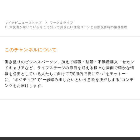
マイナビニューストップ
ワーク＆ライフ
大災害が続いている今こそ知っておきたい住宅ローンと自然災害時の債務整理
このチャンネルについて
働き盛りのビジネスパーソン、加えて転職・結婚・不動産購入・セカン
ドキャリアなど、ライフステージの節目を迎える様々な局面で確かな情
報を必要としている人たちに向けて"実用的で役に立つ"をモットー
に、"ポジティブ"で"一歩踏み出したいという意欲を後押しする"コンテ
ンツをお届けします。