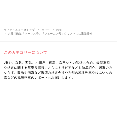
マイナビニューストップ
ホビー
鉄道
大井川鐵道「トーマス号」「ジェームス号」クリスマスに重連運転
このカテゴリーについて
JRや、京急、西武、小田急、東武、京王などの私鉄も含め、最新車両
や鉄道に関する耳寄り情報、さらにトリビアなどを徹底紹介。関東のみ
ならず、阪急や南海など関西の鉄道会社や九州の或る列車やゆふいんの
森などの観光列車のレポートもお届けします。