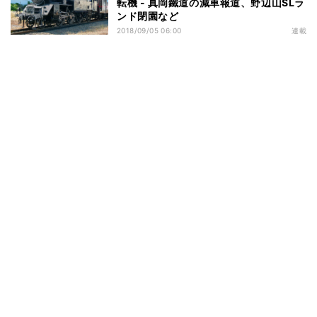
転機 - 真岡鐵道の減車報道、野辺山SLラ
ンド閉園など
2018/09/05 06:00
連載