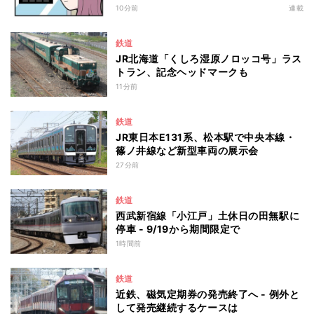
10分前
連載
鉄道
JR北海道「くしろ湿原ノロッコ号」ラス
トラン、記念ヘッドマークも
11分前
鉄道
JR東日本E131系、松本駅で中央本線・
篠ノ井線など新型車両の展示会
27分前
鉄道
西武新宿線「小江戸」土休日の田無駅に
停車 - 9/19から期間限定で
1時間前
鉄道
近鉄、磁気定期券の発売終了へ - 例外と
して発売継続するケースは