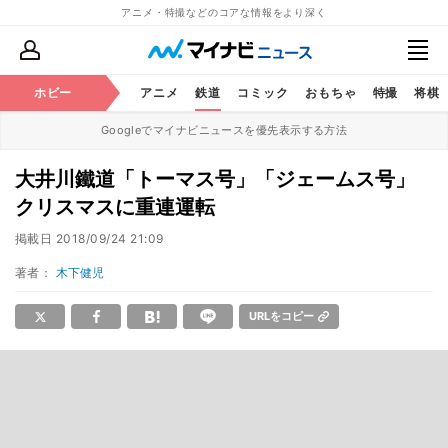
アニメ・特撮などのコアな情報をより深く
ホビー
アニメ
鉄道
コミック
おもちゃ
特撮
将棋
Googleでマイナビニュースを優先表示する方法
大井川鐵道「トーマス号」「ジェームス号」
クリスマスに重連運転
掲載日
2018/09/24 21:09
著者：
木下健児
URLをコピー