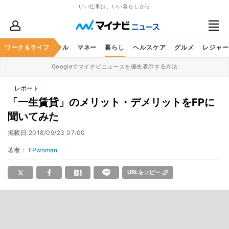
いい仕事は、いい暮らしから
ャリア
ワーク＆ライフ
ビジネススキル
マネー
暮らし
ヘルスケア
グルメ
レジャー
Googleでマイナビニュースを優先表示する方法
レポート
「一生賃貸」のメリット・デメリットをFPに
聞いてみた
掲載日
2018/09/23 07:00
著者：
FPwoman
URLをコピー