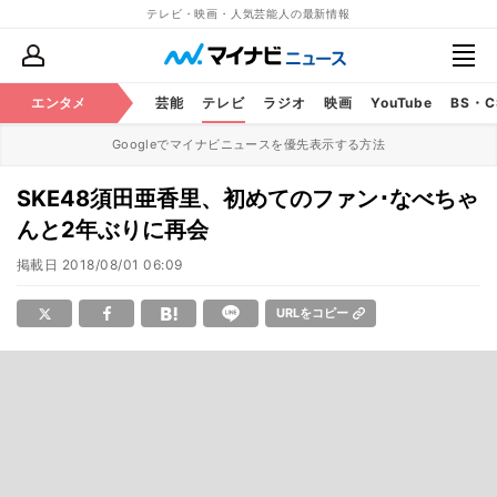
テレビ・映画・人気芸能人の最新情報
エンタメ
芸能
テレビ
ラジオ
映画
YouTube
BS・
Googleでマイナビニュースを優先表示する方法
SKE48須田亜香里、初めてのファン･なべちゃ
んと2年ぶりに再会
掲載日
2018/08/01 06:09
URLをコピー