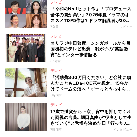
テレビ
「令和のNo.1ヒット作」「プロデュース
全体の質が高い」2026年夏ドラマのオ
ススメTOP5作は? ドラマ解説者が20作
の傾向を“視聴率無視”で徹底分析
7分前
レビュー
テレビ
オリラジ中田敦彦、シンガポールから帰
国後初のテレビ出演 我が子の“英語教
育”とインター事情語る
37分前
テレビ
「活動費300万円ください」と会社に頼
んだことも…Da-iCE花村想太、15年か
けてドーム公演へ「ずーっとうっすらや
けど右肩上がり続けられていた」
5時間前
テレビ
17歳で滋賀から上京、背中を押してくれ
た両親の言葉…堀田真由が“役者として生
きていく”と覚悟を決めた日「行ったん
やったら、もう帰られへんな」
7時間前
インタビュー