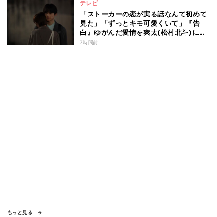
テレビ
「ストーカーの恋が実る話なんて初めて
見た」「ずっとキモ可愛くいて」『告
白』ゆがんだ愛情を爽太(松村北斗)に向
ける視聴者の声
7時間前
もっと見る