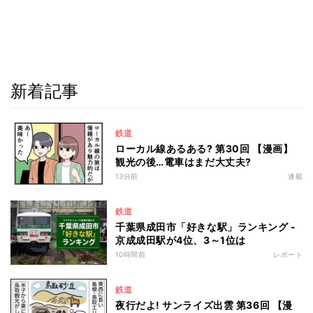
新着記事
鉄道
ローカル線あるある? 第30回 【漫画】
観光の後…電車はまだ大丈夫?
13分前
連載
鉄道
千葉県成田市「好きな駅」ランキング -
京成成田駅が4位、3～1位は
10時間前
レポート
鉄道
夜行だよ! サンライズ出雲 第36回 【漫