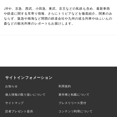
JRや、京急、西武、小田急、東武、京王などの私鉄も含め、最新車両
や鉄道に関する耳寄り情報、さらにトリビアなどを徹底紹介。関東のみ
ならず、阪急や南海など関西の鉄道会社や九州の或る列車やゆふいんの
森などの観光列車のレポートもお届けします。
サイトインフォメーション
お知らせ
利用規約
個人情報の取り扱いについて
著作権と転載について
サイトマップ
プレスリリース受付
読者プレゼント提供
コンテンツ利用について