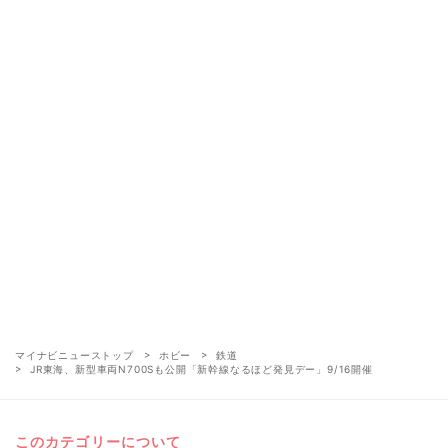
マイナビニューストップ
ホビー
鉄道
JR東海、新型車両N700Sも公開「新幹線なるほど発見デー」9/16開催
このカテゴリーについて