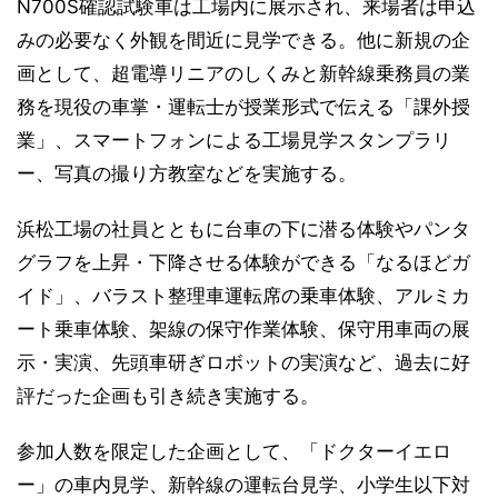
N700S確認試験車は工場内に展示され、来場者は申込
みの必要なく外観を間近に見学できる。他に新規の企
画として、超電導リニアのしくみと新幹線乗務員の業
務を現役の車掌・運転士が授業形式で伝える「課外授
業」、スマートフォンによる工場見学スタンプラリ
ー、写真の撮り方教室などを実施する。
浜松工場の社員とともに台車の下に潜る体験やパンタ
グラフを上昇・下降させる体験ができる「なるほどガ
イド」、バラスト整理車運転席の乗車体験、アルミカ
ート乗車体験、架線の保守作業体験、保守用車両の展
示・実演、先頭車研ぎロボットの実演など、過去に好
評だった企画も引き続き実施する。
参加人数を限定した企画として、「ドクターイエロ
ー」の車内見学、新幹線の運転台見学、小学生以下対