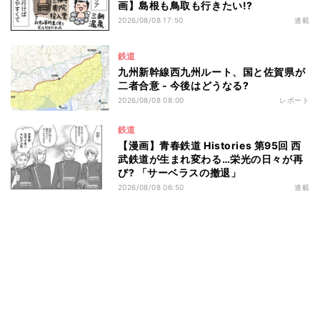
画】島根も鳥取も行きたい!?
2026/08/08 17:50
連載
鉄道
九州新幹線西九州ルート、国と佐賀県が
二者合意 - 今後はどうなる?
2026/08/08 08:00
レポート
鉄道
【漫画】青春鉄道 Histories 第95回 西
武鉄道が生まれ変わる…栄光の日々が再
び? 「サーベラスの撤退」
2026/08/08 06:50
連載