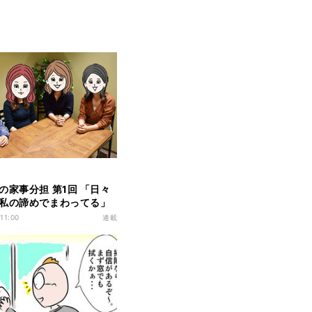
の家事分担 第1回 「日々
私の諦めでまわってる」
のホンネ座談会
 11:00
連載