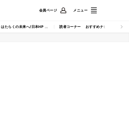
会員ページ
メニュー
はたらくの未来へ/日本HP
読者コーナー
おすすめナビ
マイナビB