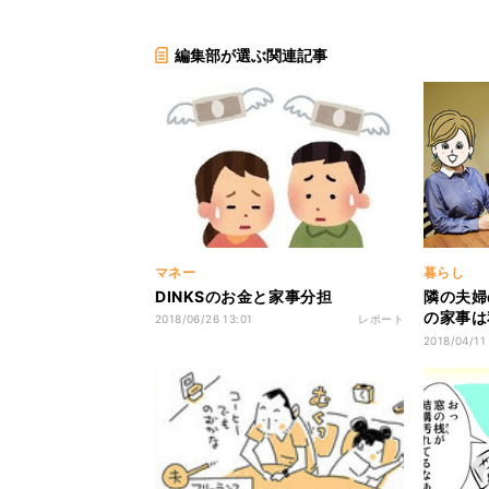
編集部が選ぶ関連記事
マネー
暮らし
DINKSのお金と家事分担
隣の夫婦
の家事は
2018/06/26 13:01
レポート
共働き妻
2018/04/11