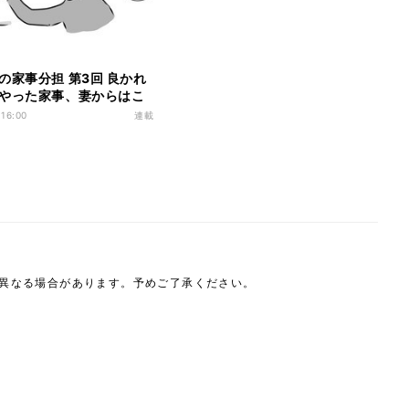
の家事分担 第3回 良かれ
やった家事、妻からはこ
いました
 16:00
連載
は異なる場合があります。予めご了承ください。