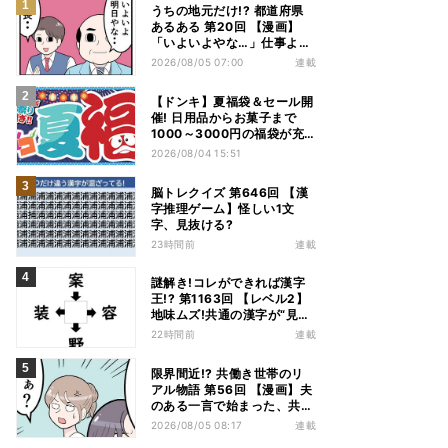
うちの地元だけ!? 都道府県
あるある 第20回 【漫画】
「いよいよやな…」仕事より
優先は当然!? 兵庫県民の“祭
2026/08/05 07:00
連載
り愛”が熱すぎた
【ドンキ】夏福袋＆セール開
催! 日用品からお菓子まで
1000～3000円の福袋が充
実、家電やアパレルなど人気
2026/08/04 15:51
商品も特価
脳トレクイズ 第646回 【漢
字推理ゲーム】怪しい1文
字、見抜ける?
23時間前
連載
謎解き!コレができれば漢字
王!? 第1163回 【レベル2】
地味ムズ!共通の漢字が“見え
てこない”…
22時間前
連載
限界間近!? 共働き世帯のリ
アル物語 第56回 【漫画】夫
のある一言で始まった、共働
き夫婦の言い合い。妻も思わ
2026/08/05 08:17
連載
ず…