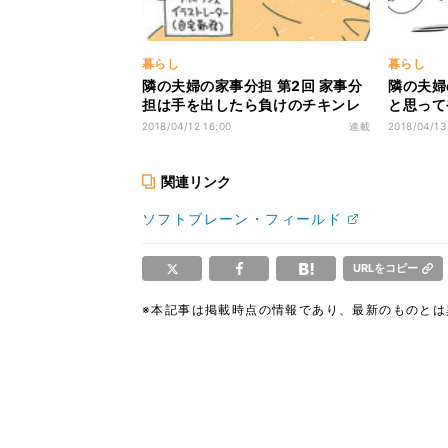
暮らし
暮らし
隣の夫婦の家事分担 第2回 家事分
隣の夫婦
担は手を出したら負けのチキンレ
と思って
ース
う見えて
2018/04/12 16:00
連載
2018/04/13
関連リンク
ソフトブレーン・フィールド
URLをコピー
※本記事は掲載時点の情報であり、最新のものと